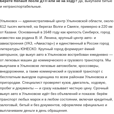
Берёте Renault после ДТП или не на ходу?
Да, выкупаем битые
и нетранспортабельные.
Ульяновск — административный центр Ульяновской области, около
612 тысяч жителей, на берегах Волги и Свияги, примерно в 220 км
от Казани. Основанный в 1648 году как крепость Синбирск, город
известен как родина В. И. Ленина, крупный центр авто- и
авиастроения (УАЗ, «Авиастар») и единственный в России город
литературы ЮНЕСКО. Крупный город формирует ёмкий
авторынок, где выкуп авто в Ульяновске востребован ежедневно —
от легковых машин до коммерческого и грузового транспорта. Мы
выкупаем в Ульяновске легковые автомобили, кроссоверы,
внедорожники, а также коммерческий и грузовой транспорт с
бесплатным выездом оценщика по всем районам Ульяновска и
пригородам. Специалист проверяет кузов, двигатель, ходовую,
пробег и документы — и сразу называет честную цену. Срочный
выкуп авто в Ульяновске идёт без объявлений и показов: берём
транспорт любых марок и в любом состоянии, включая кредитный,
залоговый, битый и без документов, оформляем официально и
выплачиваем деньги в день обращения.