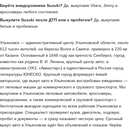
Берёте внедорожники Suzuki?
Да, выкупаем Vitara, Jimny и
кроссоверы любого состояния.
Выкупите Suzuki после ДТП или с пробегом?
Да, выкупаем
битые и пробежные.
Ульяновск — административный центр Ульяновской области, около
612 тысяч жителей, на берегах Волги и Свияги, примерно в 220 км
от Казани. Основанный в 1648 году как крепость Синбирск, город
известен как родина В. И. Ленина, крупный центр авто- и
авиастроения (УАЗ, «Авиастар») и единственный в России город
литературы ЮНЕСКО. Крупный город формирует ёмкий
авторынок, где выкуп авто в Ульяновске востребован ежедневно —
от легковых машин до коммерческого и грузового транспорта. Мы
выкупаем в Ульяновске легковые автомобили, кроссоверы,
внедорожники, а также коммерческий и грузовой транспорт с
бесплатным выездом оценщика по всем районам Ульяновска и
пригородам. Специалист проверяет кузов, двигатель, ходовую,
пробег и документы — и сразу называет честную цену. Срочный
выкуп авто в Ульяновске идёт без объявлений и показов: берём