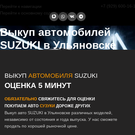
+7 (929) 600-16-
Перейти к навигации
Перейти к основному содержанию
Выкуп автомобилей
SUZUKI в Ульяновске
Главная страница
/
Ульяновск
/
Выкуп автомобилей SUZUKI в
Казани и Татарстане
ВЫКУП
АВТОМОБИЛЯ
SUZUKI
ОЦЕНКА 5 МИНУТ
ОБЯЗАТЕЛЬНО
СВЯЖИТЕСЬ ДЛЯ ОЦЕНКИ
ПОКУПАЕМ АВТО
СУЗУКИ
ДОРОЖЕ ДРУГИХ
Выкуп авто SUZUKI в Ульяновске различных моделей,
независимо от состояния и года выпуска. У нас сможете
продать по хорошей рыночной цене.