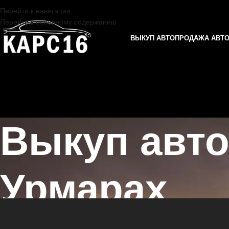
Перейти к навигации
Перейти к основному содержанию
ВЫКУП АВТО
ПРОДАЖА АВТ
Выкуп авт
Урмарах
Главная страница
/
Урмары
/
Выкуп автомобилей DATSUN в Казани