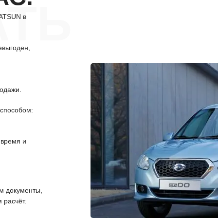
АТЬ
DATSUN в
евыгоден,
одажи.
способом:
 время и
 документы,
 расчёт.