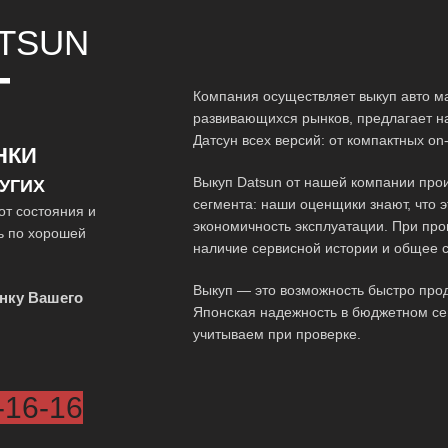
TSUN
Т
Компания осуществляет выкуп авто м
развивающихся рынков, предлагает н
Датсун всех версий: от компактных o
НКИ
Выкуп Datsun от нашей компании про
УГИХ
сегмента: наши оценщики знают, что 
от состояния и
экономичность эксплуатации. При про
ь по хорошей
наличие сервисной истории и общее 
Выкуп — это возможность быстро про
нку Вашего
Японская надежность в бюджетном се
учитываем при проверке.
-16-16