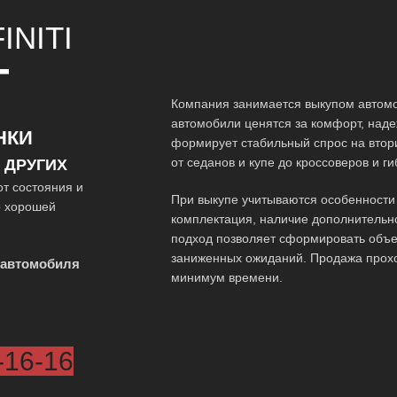
INITI
Т
Компания занимается выкупом автомоб
автомобили ценятся за комфорт, наде
НКИ
формирует стабильный спрос на вто
от седанов и купе до кроссоверов и г
 ДРУГИХ
от состояния и
При выкупе учитываются особенности 
о хорошей
комплектация, наличие дополнительн
подход позволяет сформировать объе
заниженных ожиданий. Продажа прох
 автомобиля
минимум времени.
-16-16