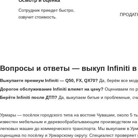
Осмотр и оценка
Сотрудник приедет быстро,
ПРОДАТ
озвучит стоимость.
Вопросы и ответы — выкуп Infiniti 
Выкупаете премиум Infiniti — Q50, FX, QX70?
Да, берём все модел
Дорогое обслуживание Infiniti влияет на цену?
Оцениваем по ры
Берёте Infiniti после ДТП?
Да, выкупаем битые и проблемные, сч
Урмары — посёлок городского типа на востоке Чувашии, около 5 т
известен мебельным и деревообрабатывающим производством на м
легковых машин до коммерческого транспорта. Мы выкупаем в Урм
оценщика по посёлку и Урмарскому округу. Специалист проверяет к