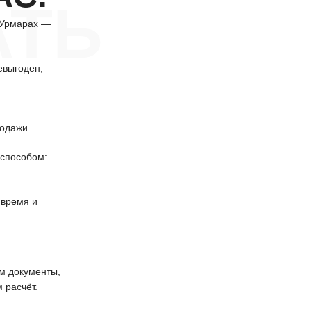
АТЬ
 Урмарах —
евыгоден,
одажи.
способом:
 время и
 документы,
 расчёт.