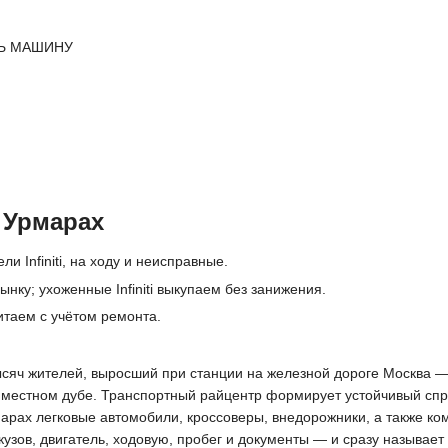
Ь МАШИНУ
в Урмарах
и Infiniti, на ходу и неисправные.
нку; ухоженные Infiniti выкупаем без занижения.
итаем с учётом ремонта.
ысяч жителей, выросший при станции на железной дороге Москва — 
естном дубе. Транспортный райцентр формирует устойчивый спрос
арах легковые автомобили, кроссоверы, внедорожники, а также к
узов, двигатель, ходовую, пробег и документы — и сразу называет