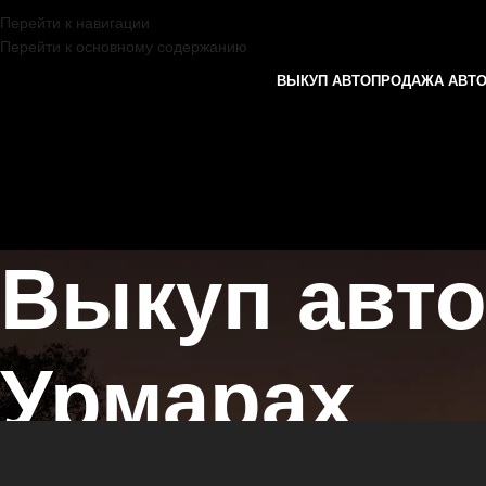
Перейти к навигации
Перейти к основному содержанию
ВЫКУП АВТО
ПРОДАЖА АВТ
Выкуп авто
Урмарах
Главная страница
/
Урмары
/
Выкуп автомобилей INFINITI в Казани