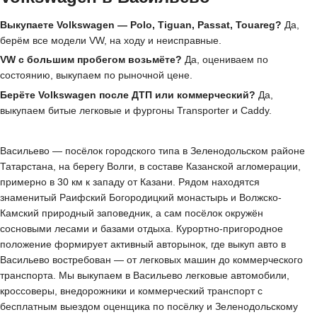
Выкупаете Volkswagen — Polo, Tiguan, Passat, Touareg?
Да,
берём все модели VW, на ходу и неисправные.
VW с большим пробегом возьмёте?
Да, оцениваем по
состоянию, выкупаем по рыночной цене.
Берёте Volkswagen после ДТП или коммерческий?
Да,
выкупаем битые легковые и фургоны Transporter и Caddy.
Васильево — посёлок городского типа в Зеленодольском районе
Татарстана, на берегу Волги, в составе Казанской агломерации,
примерно в 30 км к западу от Казани. Рядом находятся
знаменитый Раифский Богородицкий монастырь и Волжско-
Камский природный заповедник, а сам посёлок окружён
сосновыми лесами и базами отдыха. Курортно-пригородное
положение формирует активный авторынок, где выкуп авто в
Васильево востребован — от легковых машин до коммерческого
транспорта. Мы выкупаем в Васильево легковые автомобили,
кроссоверы, внедорожники и коммерческий транспорт с
бесплатным выездом оценщика по посёлку и Зеленодольскому