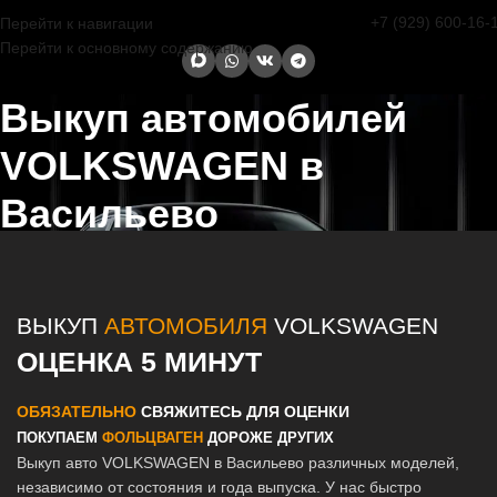
+7 (929) 600-16-
Перейти к навигации
Перейти к основному содержанию
Выкуп автомобилей
VOLKSWAGEN в
Васильево
Главная страница
/
Васильево
/
Выкуп автомобилей VOLKSWAGEN
в Казани и Татарстане
ВЫКУП
АВТОМОБИЛЯ
VOLKSWAGEN
ОЦЕНКА 5 МИНУТ
ОБЯЗАТЕЛЬНО
СВЯЖИТЕСЬ ДЛЯ ОЦЕНКИ
ПОКУПАЕМ
ФОЛЬЦВАГЕН
ДОРОЖЕ ДРУГИХ
Выкуп авто VOLKSWAGEN в Васильево различных моделей,
независимо от состояния и года выпуска. У нас быстро