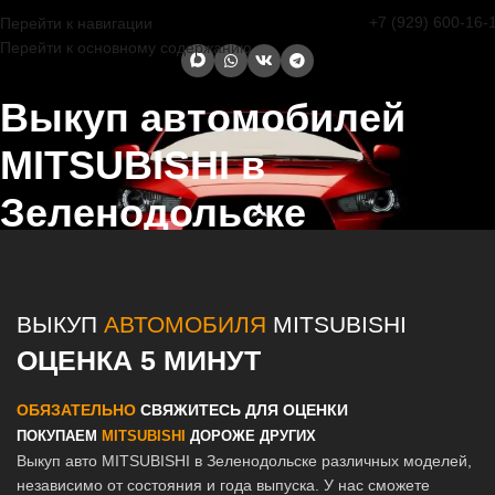
+7 (929) 600-16-
Перейти к навигации
Перейти к основному содержанию
Выкуп автомобилей
MITSUBISHI в
Зеленодольске
Главная страница
/
Зеленодольск
/
Выкуп автомобилей
MITSUBISHI в Казани и Татарстане
ВЫКУП
АВТОМОБИЛЯ
MITSUBISHI
ОЦЕНКА 5 МИНУТ
ОБЯЗАТЕЛЬНО
СВЯЖИТЕСЬ ДЛЯ ОЦЕНКИ
ПОКУПАЕМ
MITSUBISHI
ДОРОЖЕ ДРУГИХ
Выкуп авто MITSUBISHI в Зеленодольске различных моделей,
независимо от состояния и года выпуска. У нас сможете