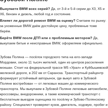
Выкупаете BMW всех серий?
Да, от 3-й и 5-й серии до X3, X5 и
X6, бензин и дизель, любой год и состояние.
Влияет ли дорогой ремонт BMW на оценку?
Считаем по рынку:
за ухоженные BMW даём достойную цену, проблемные тоже
берём.
Берёте BMW после ДТП или с проблемным мотором?
Да,
выкупаем битые и неисправные BMW, оформляем официально.
Зубова Поляна — посёлок городского типа на юго-западе
Мордовии, около 11 тысяч жителей, один из центров расселения
мокшан. Стоит на федеральной трассе М5 «Урал» и Куйбышевской
железной дороге, в 202 км от Саранска. Транспортный райцентр
формирует устойчивый авторынок, где выкуп авто в Зубовой
Поляне востребован — от легковых машин до коммерческого
транспорта. Мы выкупаем в Зубовой Поляне легковые автомобили,
кроссоверы, внедорожники, а также коммерческий транспорт с
бесплатным выездом оценщика по посёлку и Зубово-Полянскому
району. Специалист проверяет кузов, двигатель, ходовую, пробег и