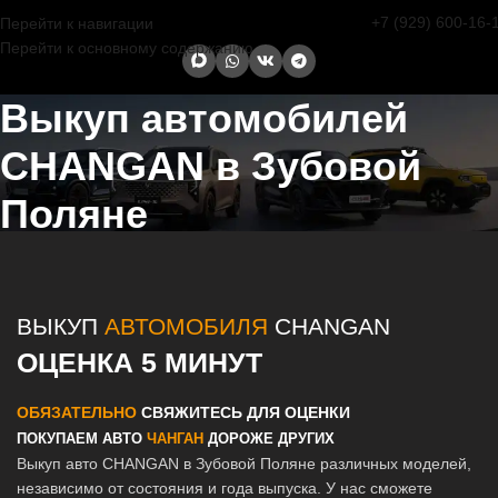
+7 (929) 600-16-
Перейти к навигации
Перейти к основному содержанию
Выкуп автомобилей
CHANGAN в Зубовой
Поляне
Главная страница
/
Зубова Поляна
/
Выкуп автомобилей CHANGAN
в Казани и Татарстане
ВЫКУП
АВТОМОБИЛЯ
CHANGAN
ОЦЕНКА 5 МИНУТ
ОБЯЗАТЕЛЬНО
СВЯЖИТЕСЬ ДЛЯ ОЦЕНКИ
ПОКУПАЕМ АВТО
ЧАНГАН
ДОРОЖЕ ДРУГИХ
Выкуп авто CHANGAN в Зубовой Поляне различных моделей,
независимо от состояния и года выпуска. У нас сможете