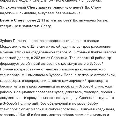
берём все модели Chery, в том числе свежие и с пробегом.
За ухоженный Chery дадите рыночную цену?
Да, Chery
надёжны и ликвидны, выкупаем без занижения.
Берёте Chery после ДТП или в залоге?
Да, выкупаем битые,
кредитные и залоговые Chery.
Зубова Поляна — посёлок городского типа на юго-западе
Мордовии, около 11 тысяч жителей, один из центров расселения
мокшан. Стоит на федеральной трассе М5 «Урал» и Куйбышевской
железной дороге, в 202 км от Саранска. Транспортный райцентр
формирует устойчивый авторынок, где выкуп авто в Зубовой
Поляне востребован — от легковых машин до коммерческого
транспорта. Мы выкупаем в Зубовой Поляне легковые автомобили,
кроссоверы, внедорожники, а также коммерческий транспорт с
бесплатным выездом оценщика по посёлку и Зубово-Полянскому
району. Специалист проверяет кузов, двигатель, ходовую, пробег и
документы — и сразу называет честную цену. Срочный выкуп авто
в Зубовой Поляне идёт без объявлений и показов: берём
транспорт любых марок и в любом состоянии, включая кредитный,
залоговый, битый и без документов, оформляем официально и