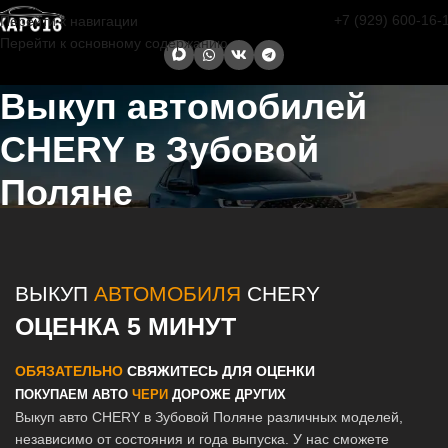
+7 (929) 600-16-
Перейти к навигации
Перейти к основному содержанию
Выкуп автомобилей
CHERY в Зубовой
Поляне
Главная страница
/
Зубова Поляна
/
Выкуп автомобилей CHERY в
Казани и Татарстане
ВЫКУП
АВТОМОБИЛЯ
CHERY
ОЦЕНКА 5 МИНУТ
ОБЯЗАТЕЛЬНО
СВЯЖИТЕСЬ ДЛЯ ОЦЕНКИ
ПОКУПАЕМ АВТО
ЧЕРИ
ДОРОЖЕ ДРУГИХ
Выкуп авто CHERY в Зубовой Поляне различных моделей,
независимо от состояния и года выпуска. У нас сможете