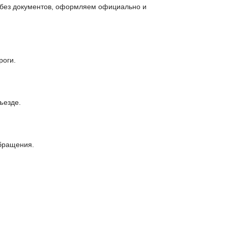
и без документов, оформляем официально и
роги.
ъезде.
обращения.