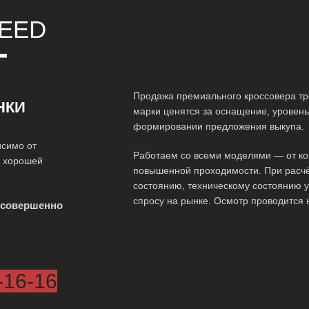
EED
Т
Продажа премиального кроссовера тр
НКИ
марки ценятся за оснащение, уровень 
формировании предложения выкупа.
исимо от
Работаем со всеми моделями — от ко
о хорошей
повышенной проходимости. При расчё
состоянию, техническому состоянию у
спросу на рынке. Осмотр проводится 
 совершенно
-16-16