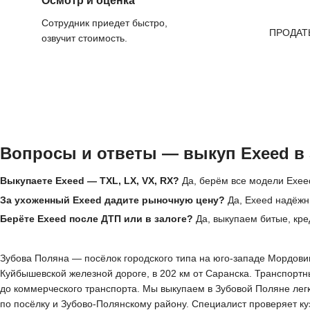
Осмотр и оценка
Сотрудник приедет быстро,
ПРОДАТ
озвучит стоимость.
Вопросы и ответы — выкуп Exeed в
Выкупаете Exeed — TXL, LX, VX, RX?
Да, берём все модели Exeed
За ухоженный Exeed дадите рыночную цену?
Да, Exeed надёжн
Берёте Exeed после ДТП или в залоге?
Да, выкупаем битые, кре
Зубова Поляна — посёлок городского типа на юго-западе Мордовии
Куйбышевской железной дороге, в 202 км от Саранска. Транспорт
до коммерческого транспорта. Мы выкупаем в Зубовой Поляне лег
по посёлку и Зубово-Полянскому району. Специалист проверяет куз