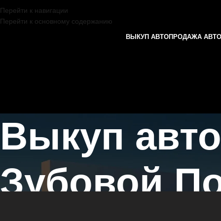
Перейти к навигации
Перейти к основному содержанию
ВЫКУП АВТО
ПРОДАЖА АВТ
Выкуп авт
Зубовой П
Главная страница
/
Зубова Поляна
/
Выкуп автомобилей EXEED в К