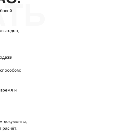
АТЬ
убовой
евыгоден,
одажи.
способом:
 время и
 документы,
 расчёт.