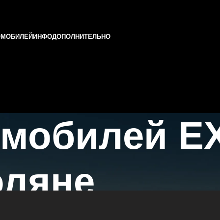
ОМОБИЛЕЙ
ИНФО
ДОПОЛНИТЕЛЬНО
омобилей E
оляне
азани и Татарстане