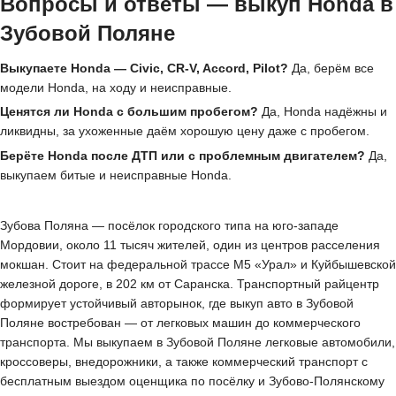
Вопросы и ответы — выкуп Honda в
Зубовой Поляне
Выкупаете Honda — Civic, CR-V, Accord, Pilot?
Да, берём все
модели Honda, на ходу и неисправные.
Ценятся ли Honda с большим пробегом?
Да, Honda надёжны и
ликвидны, за ухоженные даём хорошую цену даже с пробегом.
Берёте Honda после ДТП или с проблемным двигателем?
Да,
выкупаем битые и неисправные Honda.
Зубова Поляна — посёлок городского типа на юго-западе
Мордовии, около 11 тысяч жителей, один из центров расселения
мокшан. Стоит на федеральной трассе М5 «Урал» и Куйбышевской
железной дороге, в 202 км от Саранска. Транспортный райцентр
формирует устойчивый авторынок, где выкуп авто в Зубовой
Поляне востребован — от легковых машин до коммерческого
транспорта. Мы выкупаем в Зубовой Поляне легковые автомобили,
кроссоверы, внедорожники, а также коммерческий транспорт с
бесплатным выездом оценщика по посёлку и Зубово-Полянскому