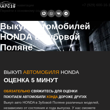
+7 (929) 600-16-
Перейти к навигации
Перейти к основному содержанию
Выкуп автомобилей
HONDA в Зубовой
Поляне
Главная страница
/
Зубова Поляна
/
Выкуп автомобилей HONDA в
Казани и Татарстане
ВЫКУП
АВТОМОБИЛЯ
HONDA
ОЦЕНКА 5 МИНУТ
ОБЯЗАТЕЛЬНО
СВЯЖИТЕСЬ ДЛЯ ОЦЕНКИ
ПОКУПАЕМ АВТОМОБИЛИ
ХОНДА
ДОРОЖЕ ДРУГИХ
Выкуп авто HONDA в Зубовой Поляне различных моделей,
независимо от состояния и года выпуска. У нас сможете