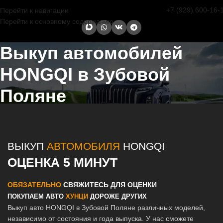
+7 (929) 600-16-
Перейти к навигации
Перейти к основному содержанию
Выкуп автомобилей
HONGQI в Зубовой
Поляне
Главная страница
/
Зубова Поляна
/
Выкуп автомобилей HONGQI в
Казани и Татарстане
ВЫКУП
АВТОМОБИЛЯ
HONGQI
ОЦЕНКА 5 МИНУТ
ОБЯЗАТЕЛЬНО
СВЯЖИТЕСЬ ДЛЯ ОЦЕНКИ
ПОКУПАЕМ АВТО
ХУНЦИ
ДОРОЖЕ ДРУГИХ
Выкуп авто HONGQI в Зубовой Поляне различных моделей,
независимо от состояния и года выпуска. У нас сможете