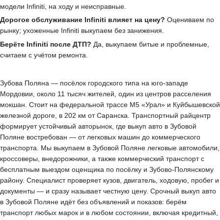
модели Infiniti, на ходу и неисправные.
Дорогое обслуживание Infiniti влияет на цену?
Оцениваем по
рынку; ухоженные Infiniti выкупаем без занижения.
Берёте Infiniti после ДТП?
Да, выкупаем битые и проблемные,
считаем с учётом ремонта.
Зубова Поляна — посёлок городского типа на юго-западе
Мордовии, около 11 тысяч жителей, один из центров расселения
мокшан. Стоит на федеральной трассе М5 «Урал» и Куйбышевской
железной дороге, в 202 км от Саранска. Транспортный райцентр
формирует устойчивый авторынок, где выкуп авто в Зубовой
Поляне востребован — от легковых машин до коммерческого
транспорта. Мы выкупаем в Зубовой Поляне легковые автомобили,
кроссоверы, внедорожники, а также коммерческий транспорт с
бесплатным выездом оценщика по посёлку и Зубово-Полянскому
району. Специалист проверяет кузов, двигатель, ходовую, пробег и
документы — и сразу называет честную цену. Срочный выкуп авто
в Зубовой Поляне идёт без объявлений и показов: берём
транспорт любых марок и в любом состоянии, включая кредитный,