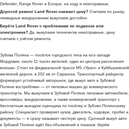
Defender, Range Rover и Evoque, на ходу и неисправные.
Дорогой ремонт Land Rover снижает цену?
Считаем по рынку;
ликвидные внедорожники выкупаем достойно.
Берёте Land Rover с проблемами по подвеске или
электронике?
Да, выкупаем технически неисправные, цену
считаем с учётом ремонта.
Зубова Поляна — посёлок городского типа на юго-западе
Мордовии, около 11 тысяч жителей, один из центров расселения
мокшан. Стоит на федеральной трассе М5 «Урал» и Куйбышевской
железной дороге, в 202 км от Саранска. Транспортный райцентр
формирует устойчивый авторынок, где выкуп авто в Зубовой
Поляне востребован — от легковых машин до коммерческого
транспорта. Мы выкупаем в Зубовой Поляне легковые автомобили,
кроссоверы, внедорожники, а также коммерческий транспорт с
бесплатным выездом оценщика по посёлку и Зубово-Полянскому
району. Специалист проверяет кузов, двигатель, ходовую, пробег и
документы — и сразу называет честную цену. Срочный выкуп авто
в Зубовой Поляне идёт без объявлений и показов: берём