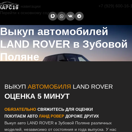
+7 (929) 600-16-
Перейти к навигации
Перейти к основному содержанию
Выкуп автомобилей
LAND ROVER в Зубовой
Поляне
Главная страница
/
Зубова Поляна
/
Выкуп автомобилей LAND
ROVER в Казани и Татарстане
ВЫКУП
АВТОМОБИЛЯ
LAND ROVER
ОЦЕНКА 5 МИНУТ
ОБЯЗАТЕЛЬНО
СВЯЖИТЕСЬ ДЛЯ ОЦЕНКИ
ПОКУПАЕМ АВТО
ЛАНД РОВЕР
ДОРОЖЕ ДРУГИХ
Выкуп авто LAND ROVER в Зубовой Поляне различных
моделей, независимо от состояния и года выпуска. У нас