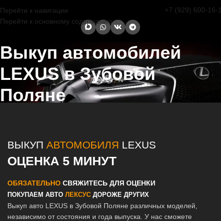
+7 (929) 600-16-
Перейти к навигации
Перейти к основному содержанию
Выкуп автомобилей
LEXUS в Зубовой
Поляне
Главная страница
/
Зубова Поляна
/
Выкуп автомобилей LEXUS в
Казани и Татарстане
ВЫКУП
АВТОМОБИЛЯ
LEXUS
ОЦЕНКА 5 МИНУТ
ОБЯЗАТЕЛЬНО
СВЯЖИТЕСЬ ДЛЯ ОЦЕНКИ
ПОКУПАЕМ АВТО
ЛЕКСУС
ДОРОЖЕ ДРУГИХ
Выкуп авто LEXUS в Зубовой Поляне различных моделей,
независимо от состояния и года выпуска. У нас сможете