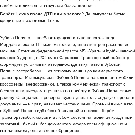
надёжны и ликвидны, выкупаем без занижения.
Берёте Lexus после ДТП или в залоге?
Да, выкупаем битые,
кредитные и залоговые Lexus.
Зубова Поляна — посёлок городского типа на юго-западе
Мордовии, около 11 тысяч жителей, один из центров расселения
мокшан. Стоит на федеральной трассе М5 «Урал» и Куйбышевской
железной дороге, в 202 км от Саранска. Транспортный райцентр
формирует устойчивый авторынок, где выкуп авто в Зубовой
Поляне востребован — от легковых машин до коммерческого
транспорта. Мы выкупаем в Зубовой Поляне легковые автомобили,
кроссоверы, внедорожники, а также коммерческий транспорт с
бесплатным выездом оценщика по посёлку и Зубово-Полянскому
району. Специалист проверяет кузов, двигатель, ходовую, пробег и
документы — и сразу называет честную цену. Срочный выкуп авто
в Зубовой Поляне идёт без объявлений и показов: берём
транспорт любых марок и в любом состоянии, включая кредитный,
залоговый, битый и без документов, оформляем официально и
выплачиваем деньги в день обращения.