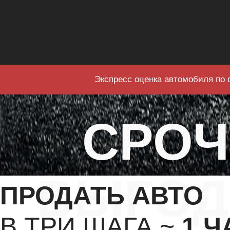
Экспресс оценка автомобиля по 
СРО
ВЫГОД
ПРОДАТЬ АВТО
В ТРИ ШАГА ~
1 Ч