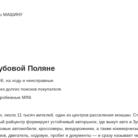
Ь МАШИНУ
Зубовой Поляне
I, на ходу и неисправные.
ез долгих поисков покупателя.
пробежные MINI.
, около 11 тысяч жителей, один из центров расселения мокшан. С
ный райцентр формирует устойчивый авторынок, где выкуп авто в 
ковые автомобили, кроссоверы, внедорожники, а также коммерчес
ов, двигатель, ходовую, пробег и документы — и сразу называет ч