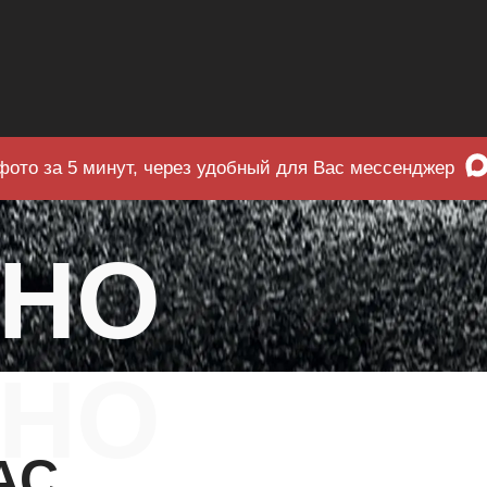
фото за 5 минут, через удобный для Вас мессенджер
ЧНО
НО
АС.