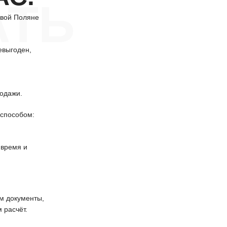
АТЬ
овой Поляне
евыгоден,
одажи.
способом:
 время и
 документы,
 расчёт.