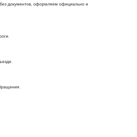
и без документов, оформляем официально и
роги.
ъезде.
обращения.