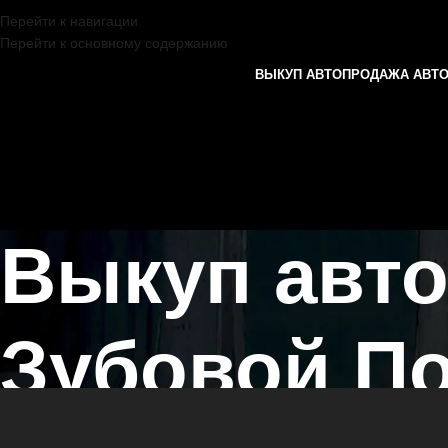
Перейти к навигации
Перейти к основному содержанию
ВЫКУП АВТО
ПРОДАЖА АВТ
Выкуп авто
Зубовой П
Главная страница
/
Зубова Поляна
/
Выкуп автомобилей MINI в Каз