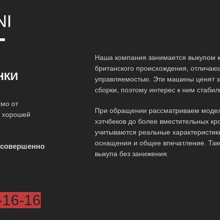
NI
Т
Наша компания занимается выкупом к
британского происхождения, отличаю
НКИ
управляемостью. Эти машины ценят з
сборки, поэтому интерес к ним стаби
имо от
При обращении рассматриваем модел
о хорошей
хэтчбеков до более вместительных кр
учитываются реальные характеристики
оснащения и общее впечатление. Так
 совершенно
выкупа без занижения.
-16-16