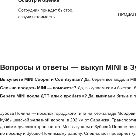
Осмотр и оценка
Сотрудник приедет быстро,
ПРОДАТ
озвучит стоимость.
Вопросы и ответы — выкуп MINI в 
Выкупаете MINI Cooper и Countryman?
Да, берём все модели MIN
Сложно продать MINI — поможете?
Да, выкупаем сами быстро, б
Берёте MINI после ДТП или с пробегом?
Да, выкупаем битые и 
Зубова Поляна — посёлок городского типа на юго-западе Мордовии
Куйбышевской железной дороге, в 202 км от Саранска. Транспорт
до коммерческого транспорта. Мы выкупаем в Зубовой Поляне лег
по посёлку и Зубово-Полянскому району. Специалист проверяет куз