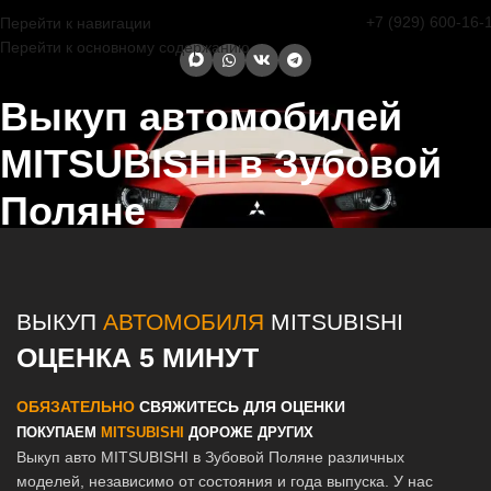
+7 (929) 600-16-
Перейти к навигации
Перейти к основному содержанию
Выкуп автомобилей
MITSUBISHI в Зубовой
Поляне
Главная страница
/
Зубова Поляна
/
Выкуп автомобилей
MITSUBISHI в Казани и Татарстане
ВЫКУП
АВТОМОБИЛЯ
MITSUBISHI
ОЦЕНКА 5 МИНУТ
ОБЯЗАТЕЛЬНО
СВЯЖИТЕСЬ ДЛЯ ОЦЕНКИ
ПОКУПАЕМ
MITSUBISHI
ДОРОЖЕ ДРУГИХ
Выкуп авто MITSUBISHI в Зубовой Поляне различных
моделей, независимо от состояния и года выпуска. У нас