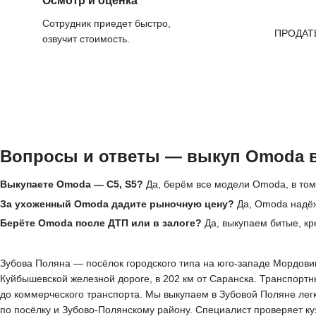
Осмотр и оценка
Сотрудник приедет быстро,
ПРОДАТ
озвучит стоимость.
Вопросы и ответы — выкуп Omoda в
Выкупаете Omoda — C5, S5?
Да, берём все модели Omoda, в том 
За ухоженный Omoda дадите рыночную цену?
Да, Omoda надёж
Берёте Omoda после ДТП или в залоге?
Да, выкупаем битые, к
Зубова Поляна — посёлок городского типа на юго-западе Мордовии
Куйбышевской железной дороге, в 202 км от Саранска. Транспорт
до коммерческого транспорта. Мы выкупаем в Зубовой Поляне лег
по посёлку и Зубово-Полянскому району. Специалист проверяет куз