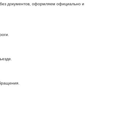
и без документов, оформляем официально и
роги.
ъезде.
обращения.