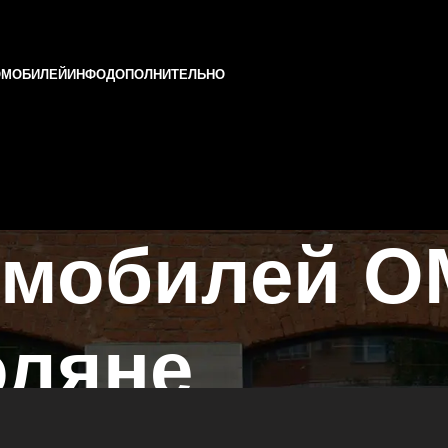
ОМОБИЛЕЙ
ИНФО
ДОПОЛНИТЕЛЬНО
омобилей O
оляне
азани и Татарстане