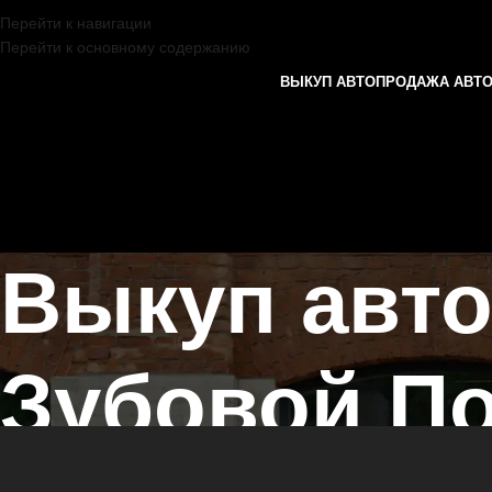
Перейти к навигации
Перейти к основному содержанию
ВЫКУП АВТО
ПРОДАЖА АВТ
Выкуп авт
Зубовой П
Главная страница
/
Зубова Поляна
/
Выкуп автомобилей OMODA в К