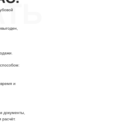
АТЬ
убовой
евыгоден,
одажи.
способом:
 время и
 документы,
 расчёт.