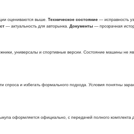
ции оцениваются выше.
Техническое состояние
— исправность узл
ст
— актуальность для авторынка.
Документы
— прозрачная истор
ожники, универсалы и спортивные версии. Состояние машины не я
и спроса и избегать формального подхода. Условия понятны заран
выкупа оформляется официально, с передачей полного комплекта 