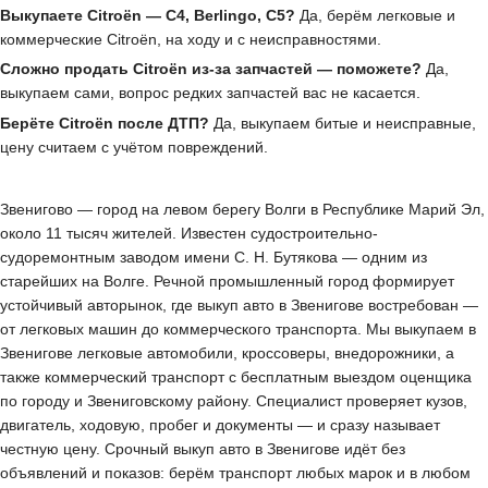
Выкупаете Citroën — C4, Berlingo, C5?
Да, берём легковые и
коммерческие Citroën, на ходу и с неисправностями.
Сложно продать Citroën из-за запчастей — поможете?
Да,
выкупаем сами, вопрос редких запчастей вас не касается.
Берёте Citroën после ДТП?
Да, выкупаем битые и неисправные,
цену считаем с учётом повреждений.
Звенигово — город на левом берегу Волги в Республике Марий Эл,
около 11 тысяч жителей. Известен судостроительно-
судоремонтным заводом имени С. Н. Бутякова — одним из
старейших на Волге. Речной промышленный город формирует
устойчивый авторынок, где выкуп авто в Звенигове востребован —
от легковых машин до коммерческого транспорта. Мы выкупаем в
Звенигове легковые автомобили, кроссоверы, внедорожники, а
также коммерческий транспорт с бесплатным выездом оценщика
по городу и Звениговскому району. Специалист проверяет кузов,
двигатель, ходовую, пробег и документы — и сразу называет
честную цену. Срочный выкуп авто в Звенигове идёт без
объявлений и показов: берём транспорт любых марок и в любом