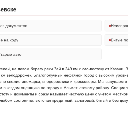
ьевске
ез документов
Неиспра
е на ходу
Битые п
тарые авто
лей, на левом берегу реки Зай в 249 км к юго-востоку от Казани.
60 км велодорожек. Благополучный нефтяной город с высоким уро
 цене свежие иномарки, внедорожники и кроссоверы. Мы выкупаем в
м выездом оценщика по городу и Альметьевскому району. Специал
истоту и документы и сразу называет честную цену с учётом местно
в любом состоянии, включая кредитный, залоговый, битый и без д