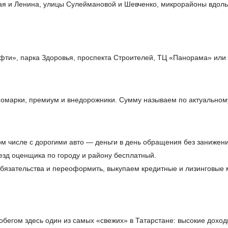
ая и Ленина, улицы Сулеймановой и Шевченко, микрорайоны вдоль 
фти», парка Здоровья, проспекта Строителей, ТЦ «Панорама» или
омарки, премиум и внедорожники. Сумму называем по актуальному
ом числе с дорогими авто — деньги в день обращения без занижен
езд оценщика по городу и району бесплатный.
обязательства и переоформить, выкупаем кредитные и лизинговые
обегом здесь один из самых «свежих» в Татарстане: высокие дохо