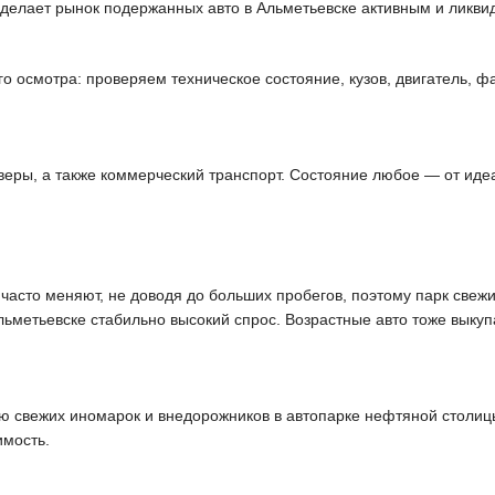
 делает рынок подержанных авто в Альметьевске активным и ликви
 осмотра: проверяем техническое состояние, кузов, двигатель, фа
еры, а также коммерческий транспорт. Состояние любое — от идеа
асто меняют, не доводя до больших пробегов, поэтому парк свежи
льметьевске стабильно высокий спрос. Возрастные авто тоже выку
 свежих иномарок и внедорожников в автопарке нефтяной столицы
имость.