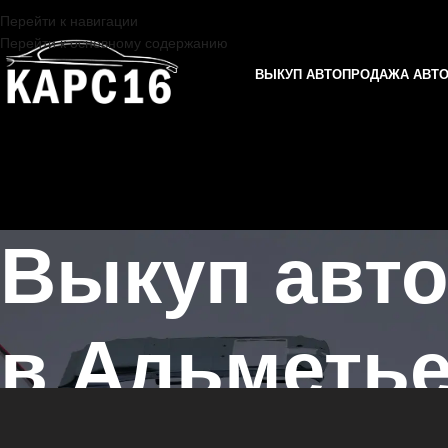
Перейти к навигации
Перейти к основному содержанию
ВЫКУП АВТО
ПРОДАЖА АВТ
Выкуп авто
в Альметье
Главная страница
/
Альметьевск
/
Выкуп автомобилей на разбор в 