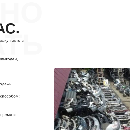
НО
АС.
АТЬ
выкуп авто в
евыгоден,
одажи.
способом:
 время и