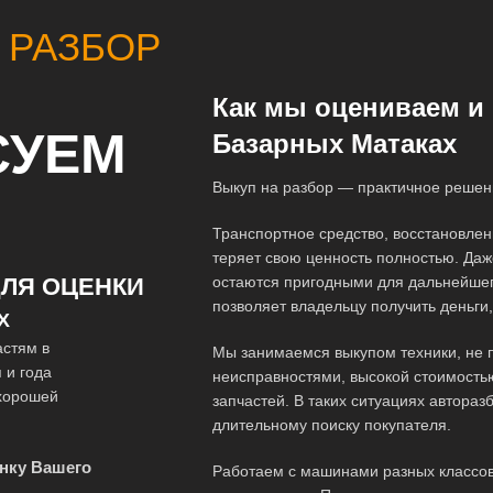
 РАЗБОР
Как мы оцениваем и 
СУЕМ
Базарных Матаках
Выкуп на разбор — практичное решен
Транспортное средство, восстановлен
теряет свою ценность полностью. Даж
остаются пригодными для дальнейшег
ЛЯ ОЦЕНКИ
позволяет владельцу получить деньги
Х
астям в
Мы занимаемся выкупом техники, не 
 и года
неисправностями, высокой стоимость
 хорошей
запчастей. В таких ситуациях автора
длительному поиску покупателя.
нку Вашего
Работаем с машинами разных классов