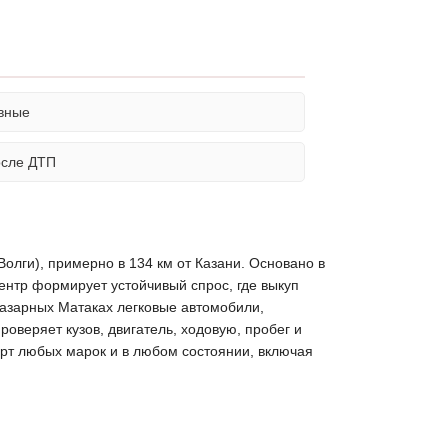
вные
осле ДТП
олги), примерно в 134 км от Казани. Основано в
ентр формирует устойчивый спрос, где выкуп
Базарных Матаках легковые автомобили,
оверяет кузов, двигатель, ходовую, пробег и
орт любых марок и в любом состоянии, включая