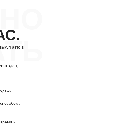
НО
АС.
АТЬ
выкуп авто в
евыгоден,
одажи.
способом:
 время и