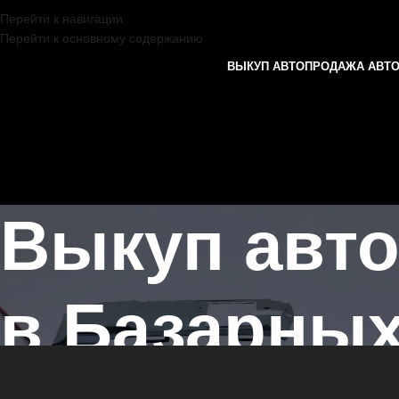
Перейти к навигации
Перейти к основному содержанию
ВЫКУП АВТО
ПРОДАЖА АВТ
Выкуп авто
в Базарных
Главная страница
/
Базарные Матаки
/
Выкуп автомобилей на разбо