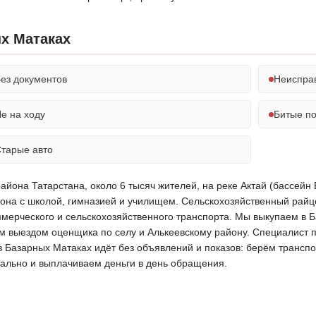
х Матаках
ез документов
Неиспра
е на ходу
Битые п
тарые авто
она Татарстана, около 6 тысяч жителей, на реке Актай (бассейн В
йона с школой, гимназией и училищем. Сельскохозяйственный райц
ммерческого и сельскохозяйственного транспорта. Мы выкупаем в 
 выездом оценщика по селу и Алькеевскому району. Специалист пр
в Базарных Матаках идёт без объявлений и показов: берём трансп
ально и выплачиваем деньги в день обращения.