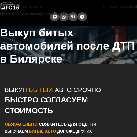
+7 (929) 600-16-
Перейти к навигации
Перейти к основному содержанию
Выкуп битых
автомобилей после ДТП
в Билярске
Главная страница
/
Билярск
/
Выкуп битых автомобилей после ДТП
в Казани и Татарстане
ВЫКУП
БЫТЫХ
АВТО СРОЧНО
БЫСТРО СОГЛАСУЕМ
СТОИМОСТЬ
ОБЯЗАТЕЛЬНО
СВЯЖИТЕСЬ ДЛЯ ОЦЕНКИ
ВЫКУПАЕМ
БИТЫЕ АВТО
ДОРОЖЕ ДРУГИХ