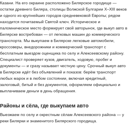
Казани. На его окраине расположено Билярское городище —
остатки древнего Биляра, столицы Волжской Булгарии X–XIII веков
и одного из крупнейших городов средневековой Европы; рядом
находится почитаемый Святой ключ. Историческое и
паломническое место формирует свой авторынок, где выкуп авто в
Билярске востребован — от легковых машин до коммерческого
транспорта. Мы выкупаем в Билярске легковые автомобили,
кроссоверы, внедорожники и коммерческий транспорт с
бесплатным выездом оценщика по селу и Алексеевскому району.
Специалист проверяет кузов, двигатель, ходовую, пробег и
документы — и сразу называет честную цену. Срочный выкуп авто
в Билярске идёт без объявлений и показов: берём транспорт
любых марок и в любом состоянии, включая кредитный,
залоговый, битый и без документов, оформляем официально и
выплачиваем деньги в день обращения.
Районы и сёла, где выкупаем авто
Выезжаем по селу и окрестным сёлам Алексеевского района — у
реки Билярки и знаменитого Билярского городища.