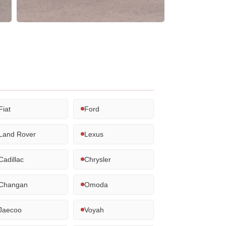
Fiat
Ford
Land Rover
Lexus
Cadillac
Chrysler
Changan
Omoda
Jaecoo
Voyah