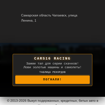
Самарская область Чапаевск, улица
Ленина, 1
0
1
⛽
[ ] НА ВЕСЬ ЭКРАН
СЧЕТ:
УРОВЕНЬ:
CARS16 RACING
Зажми тап для серии скачков!
Лови золотые машины и самолеты!
ТАБЛИЦА РЕКОРДОВ
CARS16
91668
БУЛАТ
56027
ВЛАД
50915
ПОГНАЛИ!
© 2013-2026 Выкуп подержанных, кредитных, битых авто в