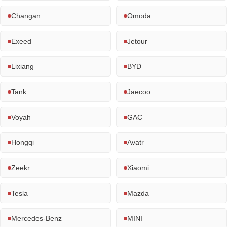
Changan
Omoda
Exeed
Jetour
Lixiang
BYD
Tank
Jaecoo
Voyah
GAC
Hongqi
Avatr
Zeekr
Xiaomi
Tesla
Mazda
Mercedes-Benz
MINI