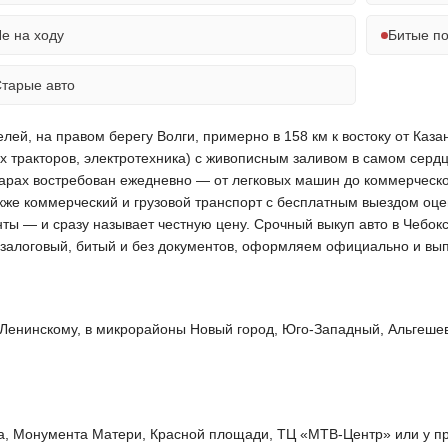
е на ходу
Битые п
тарые авто
й, на правом берегу Волги, примерно в 158 км к востоку от Казани
тракторов, электротехника) с живописным заливом в самом серд
сарах востребован ежедневно — от легковых машин до коммерческо
акже коммерческий и грузовой транспорт с бесплатным выездом оц
нты — и сразу называет честную цену. Срочный выкуп авто в Чебок
 залоговый, битый и без документов, оформляем официально и вы
Ленинскому, в микрорайоны Новый город, Юго-Западный, Альгешев
а, Монумента Матери, Красной площади, ТЦ «МТВ-Центр» или у пр