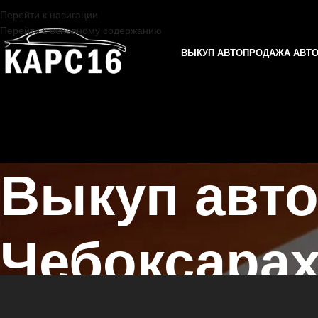
Перейти к навигации
Перейти к основному содержанию
ВЫКУП АВТО
ПРОДАЖА АВТ
Выкуп авто
Чебоксара
Главная страница
/
Чебоксары
/
Выкуп авто без документов в Казан