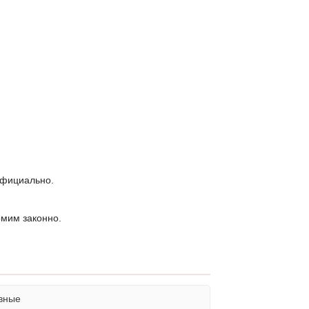
официально.
рмим законно.
вные