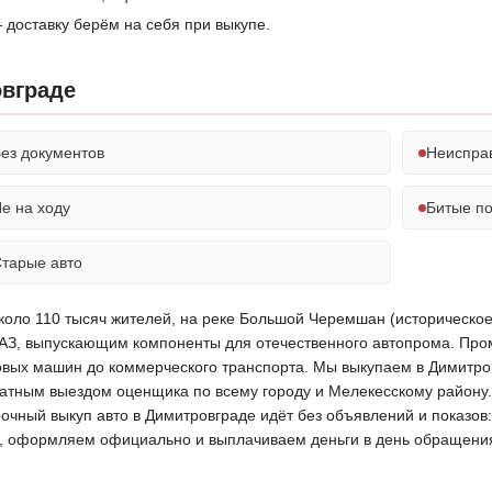
 доставку берём на себя при выкупе.
овграде
ез документов
Неиспра
е на ходу
Битые п
тарые авто
коло 110 тысяч жителей, на реке Большой Черемшан (историческое
АЗ, выпускающим компоненты для отечественного автопрома. Пр
ковых машин до коммерческого транспорта. Мы выкупаем в Димитро
латным выездом оценщика по всему городу и Мелекесскому району. 
рочный выкуп авто в Димитровграде идёт без объявлений и показо
ов, оформляем официально и выплачиваем деньги в день обращени