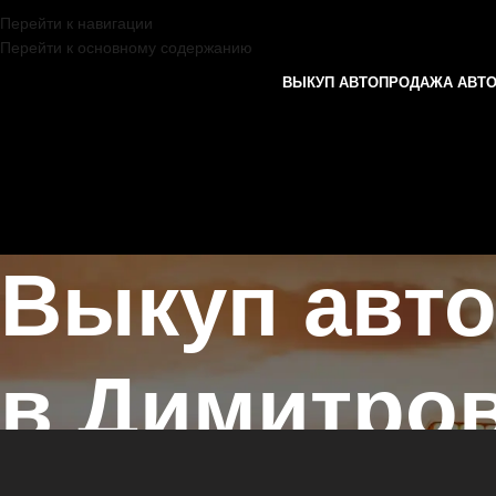
Перейти к навигации
Перейти к основному содержанию
ВЫКУП АВТО
ПРОДАЖА АВТ
Выкуп авто
в Димитро
Главная страница
/
Димитровград
/
Выкуп автомобилей не на ходу 