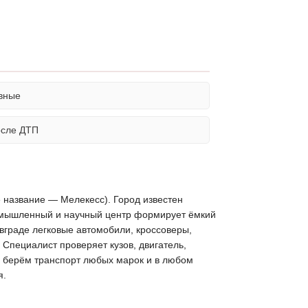
вные
осле ДТП
 название — Мелекесс). Город известен
омышленный и научный центр формирует ёмкий
вграде легковые автомобили, кроссоверы,
Специалист проверяет кузов, двигатель,
в: берём транспорт любых марок и в любом
я.