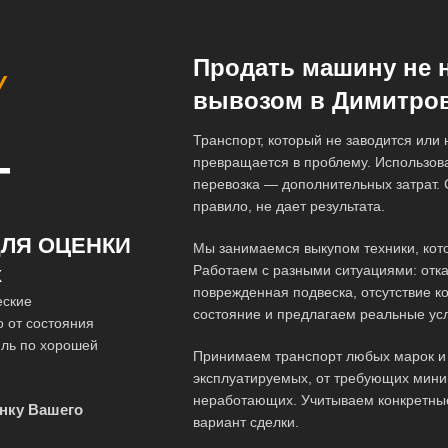
Продать машину не 
У
вывозом в Димитро
Транспорт, который не заводится или
превращается в проблему. Использова
Т
перевозка — дополнительных затрат. 
правило, не дает результата.
ЛЯ ОЦЕНКИ
Мы занимаемся выкупом техники, кот
Работаем с разными ситуациями: отка
Х
поврежденная подвеска, отсутствие к
еские
состояние и предлагаем реальные ус
 от состояния
иль по хорошей
Принимаем транспорт любых марок и 
эксплуатируемых, от требующих мини
неработающих. Учитываем конкретны
нку Вашего
вариант сделки.