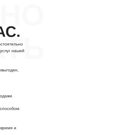
НО
АС.
АТЬ
остоятельно
 услуг нашей
евыгоден,
одажи.
способом:
 время и