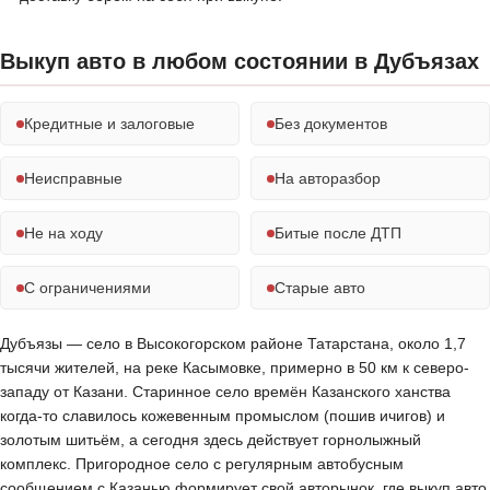
Выкуп авто в любом состоянии в Дубъязах
Кредитные и залоговые
Без документов
Неисправные
На авторазбор
Не на ходу
Битые после ДТП
С ограничениями
Старые авто
Дубъязы — село в Высокогорском районе Татарстана, около 1,7
тысячи жителей, на реке Касымовке, примерно в 50 км к северо-
западу от Казани. Старинное село времён Казанского ханства
когда-то славилось кожевенным промыслом (пошив ичигов) и
золотым шитьём, а сегодня здесь действует горнолыжный
комплекс. Пригородное село с регулярным автобусным
сообщением с Казанью формирует свой авторынок, где выкуп авто