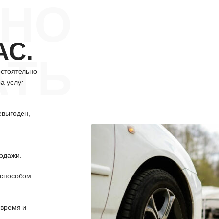
НО
АС.
АТЬ
остоятельно
а услуг
евыгоден,
одажи.
способом:
 время и