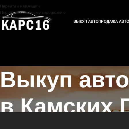
Перейти к навигации
Перейти к основному содержанию
ВЫКУП АВТО
ПРОДАЖА АВТ
Выкуп авто
в Камских 
Главная страница
/
Камские поляны
/
Выкуп автомобилей не на ход