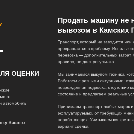
Продать машину не 
У
вывозом в Камских 
Транспорт, который не заводится или
превращается в проблему. Использова
Т
перевозка — дополнительных затрат. 
правило, не дает результата.
ЛЯ ОЦЕНКИ
Мы занимаемся выкупом техники, кот
Работаем с разными ситуациями: отка
Х
поврежденная подвеска, отсутствие к
еские
состояние и предлагаем реальные ус
мо от
ой автомобиль
Принимаем транспорт любых марок и 
эксплуатируемых, от требующих мини
неработающих. Учитываем конкретны
нку Вашего
вариант сделки.