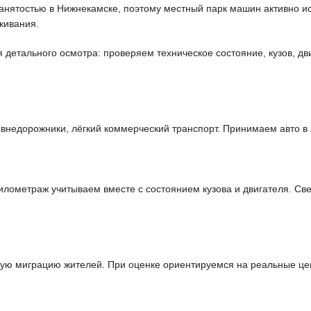
нятостью в Нижнекамске, поэтому местный парк машин активно ис
живания.
етального осмотра: проверяем техническое состояние, кузов, дви
недорожники, лёгкий коммерческий транспорт. Принимаем авто в 
лометраж учитываем вместе с состоянием кузова и двигателя. Св
вую миграцию жителей. При оценке ориентируемся на реальные це