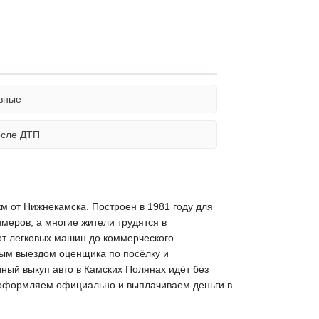
вные
осле ДТП
м от Нижнекамска. Построен в 1981 году для
меров, а многие жители трудятся в
от легковых машин до коммерческого
ным выездом оценщика по посёлку и
чный выкуп авто в Камских Полянах идёт без
, оформляем официально и выплачиваем деньги в