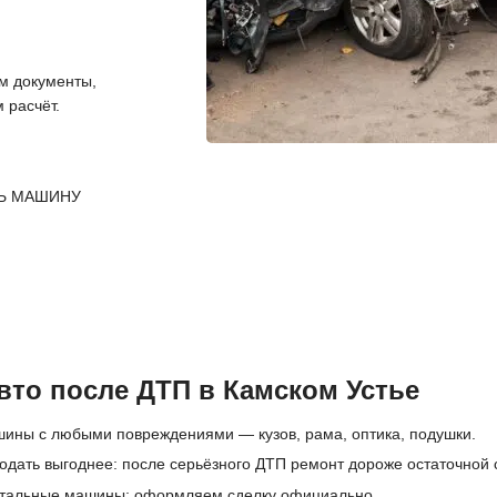
 документы,
 расчёт.
Ь МАШИНУ
то после ДТП в Камском Устье
ины с любыми повреждениями — кузов, рама, оптика, подушки.
одать выгоднее: после серьёзного ДТП ремонт дороже остаточной 
отальные машины; оформляем сделку официально.