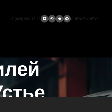
+7 (929) 600-16-16
ОЦЕНИТЬ АВТО
илей
Устье