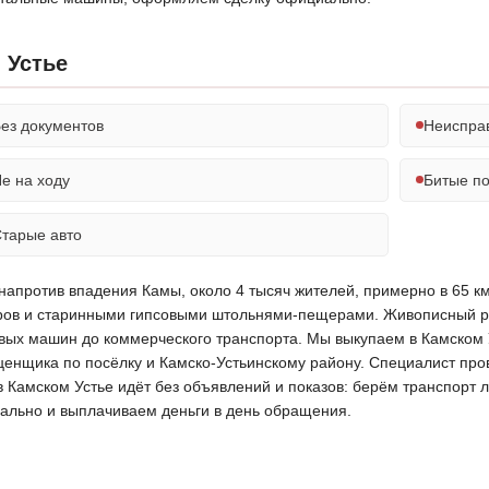
 Устье
ез документов
Неиспра
е на ходу
Битые п
тарые авто
напротив впадения Камы, около 4 тысяч жителей, примерно в 65 км 
оров и старинными гипсовыми штольнями-пещерами. Живописный р
ковых машин до коммерческого транспорта. Мы выкупаем в Камском 
нщика по посёлку и Камско-Устьинскому району. Специалист прове
в Камском Устье идёт без объявлений и показов: берём транспорт
ально и выплачиваем деньги в день обращения.