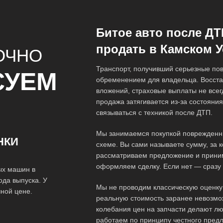
Битое авто после ДТ
продать в Камском У
ОЧНО
Транспорт, получивший серьезные пов
СУЕМ
обременением для владельца. Восста
вложений, страховые выплаты не всег
продажа затягивается из-за состояния
связываться с техникой после ДТП.
Мы занимаемся покупкой поврежденны
НКИ
схеме. Вы сами называете сумму, за 
рассматриваем предложение и прини
оформляем сделку. Если нет — сразу 
ых машин в
ода выпуска. У
Мы не проводим классическую оценку 
ной цене.
реальную стоимость заранее невозмо
колебания цен на запчасти делают л
работаем по принципу честного пред