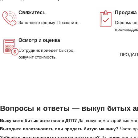
Свяжитесь
Продажа
Заполните форму. Позвоните.
Оформляем
производим
Осмотр и оценка
Сотрудник приедет быстро,
ПРОДАТ
озвучит стоимость.
Вопросы и ответы — выкуп битых ав
Выкупаете битые авто после ДТП?
Да, выкупаем аварийные маш
Выгоднее восстановить или продать битую машину?
Часто пр
Заберёте авто после «тотала» по страховке?
Да, выкупаем и т