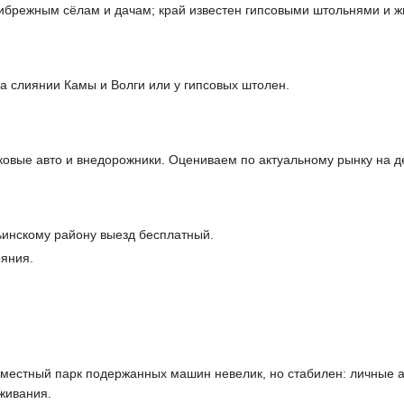
прибрежным сёлам и дачам; край известен гипсовыми штольнями и 
а слиянии Камы и Волги или у гипсовых штолен.
ковые авто и внедорожники. Оцениваем по актуальному рынку на 
ьинскому району выезд бесплатный.
ояния.
 местный парк подержанных машин невелик, но стабилен: личные а
живания.