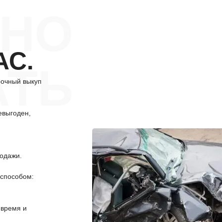
НО
АС.
АТЬ
рочный выкуп
евыгоден,
одажи.
способом:
 время и