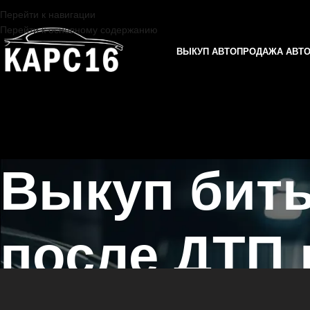
Перейти к навигации
Перейти к основному содержанию
ВЫКУП АВТО
ПРОДАЖА АВТ
Выкуп бит
после ДТП 
Главная страница
/
Камское Устье
/
Выкуп битых автомобилей посл