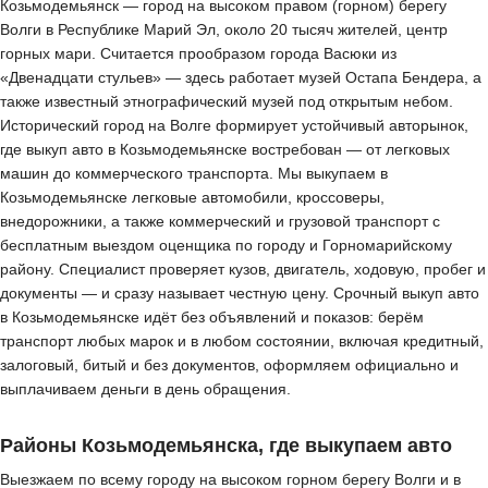
Козьмодемьянск — город на высоком правом (горном) берегу
Волги в Республике Марий Эл, около 20 тысяч жителей, центр
горных мари. Считается прообразом города Васюки из
«Двенадцати стульев» — здесь работает музей Остапа Бендера, а
также известный этнографический музей под открытым небом.
Исторический город на Волге формирует устойчивый авторынок,
где выкуп авто в Козьмодемьянске востребован — от легковых
машин до коммерческого транспорта. Мы выкупаем в
Козьмодемьянске легковые автомобили, кроссоверы,
внедорожники, а также коммерческий и грузовой транспорт с
бесплатным выездом оценщика по городу и Горномарийскому
району. Специалист проверяет кузов, двигатель, ходовую, пробег и
документы — и сразу называет честную цену. Срочный выкуп авто
в Козьмодемьянске идёт без объявлений и показов: берём
транспорт любых марок и в любом состоянии, включая кредитный,
залоговый, битый и без документов, оформляем официально и
выплачиваем деньги в день обращения.
Районы Козьмодемьянска, где выкупаем авто
Выезжаем по всему городу на высоком горном берегу Волги и в