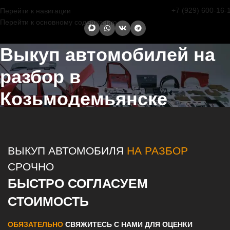
+7 (929) 600-16-
Перейти к навигации
Перейти к основному содержанию
Выкуп автомобилей на
разбор в
Козьмодемьянске
Главная страница
/
Козьмодемьянск
/
Выкуп автомобилей на
разбор в Казани и Татарстане
ВЫКУП АВТОМОБИЛЯ
НА РАЗБОР
СРОЧНО
БЫСТРО СОГЛАСУЕМ
СТОИМОСТЬ
ОБЯЗАТЕЛЬНО
СВЯЖИТЕСЬ С НАМИ ДЛЯ ОЦЕНКИ