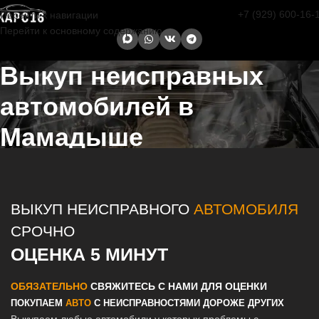
+7 (929) 600-16-
Перейти к навигации
Перейти к основному содержанию
Выкуп неисправных
автомобилей в
Мамадыше
Главная страница
/
Мамадыш
/
Выкуп неисправных автомобилей в
Казани и Татарстане
ВЫКУП НЕИСПРАВНОГО
АВТОМОБИЛЯ
СРОЧНО
ОЦЕНКА 5 МИНУТ
ОБЯЗАТЕЛЬНО
СВЯЖИТЕСЬ С НАМИ ДЛЯ ОЦЕНКИ
ПОКУПАЕМ
АВТО
С НЕИСПРАВНОСТЯМИ ДОРОЖЕ ДРУГИХ