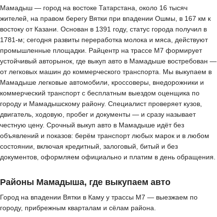
Мамадыш — город на востоке Татарстана, около 16 тысяч
жителей, на правом берегу Вятки при впадении Ошмы, в 167 км к
востоку от Казани. Основан в 1391 году, статус города получил в
1781-м; сегодня развиты переработка молока и мяса, действуют
промышленные площадки. Райцентр на трассе М7 формирует
устойчивый авторынок, где выкуп авто в Мамадыше востребован —
от легковых машин до коммерческого транспорта. Мы выкупаем в
Мамадыше легковые автомобили, кроссоверы, внедорожники и
коммерческий транспорт с бесплатным выездом оценщика по
городу и Мамадышскому району. Специалист проверяет кузов,
двигатель, ходовую, пробег и документы — и сразу называет
честную цену. Срочный выкуп авто в Мамадыше идёт без
объявлений и показов: берём транспорт любых марок и в любом
состоянии, включая кредитный, залоговый, битый и без
документов, оформляем официально и платим в день обращения.
Районы Мамадыша, где выкупаем авто
Город на впадении Вятки в Каму у трассы М7 — выезжаем по
городу, прибрежным кварталам и сёлам района.