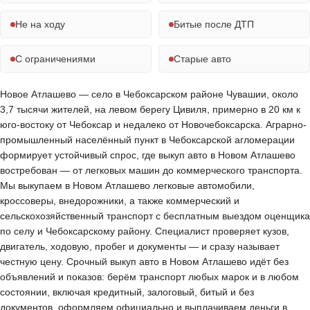
Не на ходу
Битые после ДТП
С ограничениями
Старые авто
Новое Атлашево — село в Чебоксарском районе Чувашии, около
3,7 тысячи жителей, на левом берегу Цивиля, примерно в 20 км к
юго-востоку от Чебоксар и недалеко от Новочебоксарска. Аграрно-
промышленный населённый пункт в Чебоксарской агломерации
формирует устойчивый спрос, где выкуп авто в Новом Атлашево
востребован — от легковых машин до коммерческого транспорта.
Мы выкупаем в Новом Атлашево легковые автомобили,
кроссоверы, внедорожники, а также коммерческий и
сельскохозяйственный транспорт с бесплатным выездом оценщика
по селу и Чебоксарскому району. Специалист проверяет кузов,
двигатель, ходовую, пробег и документы — и сразу называет
честную цену. Срочный выкуп авто в Новом Атлашево идёт без
объявлений и показов: берём транспорт любых марок и в любом
состоянии, включая кредитный, залоговый, битый и без
документов, оформляем официально и выплачиваем деньги в