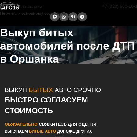
+7 (929) 600-16-
Перейти к навигации
Перейти к основному содержанию
Выкуп битых
автомобилей после ДТП
в Оршанка
Главная страница
/
Оршанка
/
Выкуп битых автомобилей после
ДТП в Казани и Татарстане
ВЫКУП
БЫТЫХ
АВТО СРОЧНО
БЫСТРО СОГЛАСУЕМ
СТОИМОСТЬ
ОБЯЗАТЕЛЬНО
СВЯЖИТЕСЬ ДЛЯ ОЦЕНКИ
ВЫКУПАЕМ
БИТЫЕ АВТО
ДОРОЖЕ ДРУГИХ