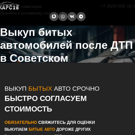
+7 (929) 600-16-
Перейти к навигации
Перейти к основному содержанию
Выкуп битых
автомобилей после ДТП
в Советском
Главная страница
/
Советский
/
Выкуп битых автомобилей после
ДТП в Казани и Татарстане
ВЫКУП
БЫТЫХ
АВТО СРОЧНО
БЫСТРО СОГЛАСУЕМ
СТОИМОСТЬ
ОБЯЗАТЕЛЬНО
СВЯЖИТЕСЬ ДЛЯ ОЦЕНКИ
ВЫКУПАЕМ
БИТЫЕ АВТО
ДОРОЖЕ ДРУГИХ