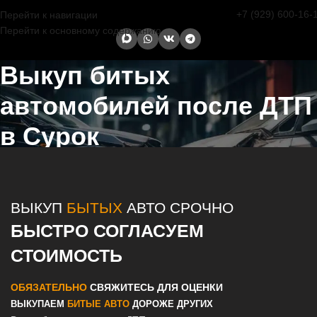
+7 (929) 600-16-
Перейти к навигации
Перейти к основному содержанию
Выкуп битых
автомобилей после ДТП
в Сурок
Главная страница
/
Сурок
/
Выкуп битых автомобилей после ДТП в
Казани и Татарстане
ВЫКУП
БЫТЫХ
АВТО СРОЧНО
БЫСТРО СОГЛАСУЕМ
СТОИМОСТЬ
ОБЯЗАТЕЛЬНО
СВЯЖИТЕСЬ ДЛЯ ОЦЕНКИ
ВЫКУПАЕМ
БИТЫЕ АВТО
ДОРОЖЕ ДРУГИХ