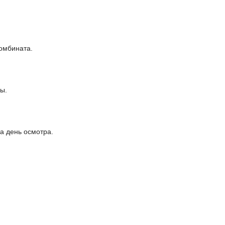
комбината.
ы.
а день осмотра.