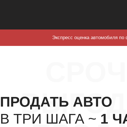
Экспресс оценка автомобиля по 
СРО
ВЫГОД
ПРОДАТЬ АВТО
В ТРИ ШАГА ~
1 Ч