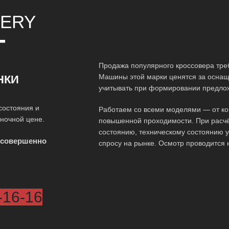
ERY
Т
Продажа популярного кроссовера треб
Машины этой марки ценятся за оснаще
НКИ
учитывать при формировании предло
состояния и
Работаем со всеми моделями — от ко
ыночной цене.
повышенной проходимости. При расчё
состоянию, техническому состоянию у
 совершенно
спросу на рынке. Осмотр проводится 
-16-16