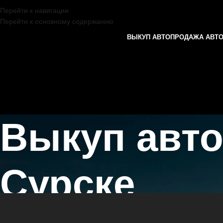
Перейти к навигации
Перейти к основному содержанию
ВЫКУП АВТО
ПРОДАЖА АВТ
Выкуп авт
Сурске
Главная страница
/
Сурск
/
Выкуп автомобилей CHERY в Казани и 