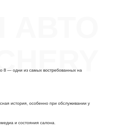
П АВТО
CHERY
go 8 — одни из самых востребованных на
исная история, особенно при обслуживании у
имедиа и состояния салона.