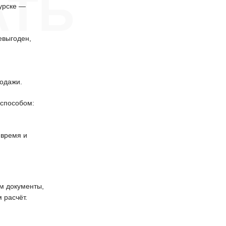
АТЬ
урске —
евыгоден,
одажи.
способом:
 время и
 документы,
 расчёт.