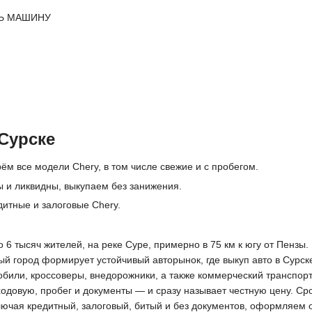
Ь МАШИНУ
Сурске
ём все модели Chery, в том числе свежие и с пробегом.
 и ликвидны, выкупаем без занижения.
дитные и залоговые Chery.
6 тысяч жителей, на реке Суре, примерно в 75 км к югу от Пензы.
й город формирует устойчивый авторынок, где выкуп авто в Сурск
обили, кроссоверы, внедорожники, а также коммерческий транспор
ходовую, пробег и документы — и сразу называет честную цену. Ср
ключая кредитный, залоговый, битый и без документов, оформляем