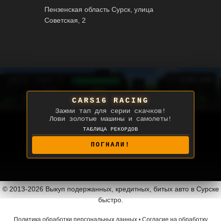
Пензенская область Сурск, улица
Советская, 2
0
1
⛽
[ ] НА ВЕСЬ ЭКРАН
СЧЕТ:
УРОВЕНЬ:
CARS16 RACING
Зажми тап для серии скачков!
Лови золотые машины и самолеты!
ТАБЛИЦА РЕКОРДОВ
CARS16
91668
БУЛАТ
56027
ВЛАД
50915
ПОГНАЛИ!
© 2013-2026 Выкуп подержанных, кредитных, битых авто в Сурске
быстро.
Политика обработки персональных данных
•
Согласие на обработку