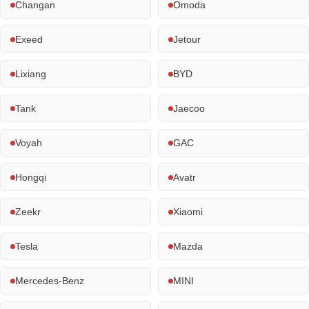
Changan
Omoda
Exeed
Jetour
Lixiang
BYD
Tank
Jaecoo
Voyah
GAC
Hongqi
Avatr
Zeekr
Xiaomi
Tesla
Mazda
Mercedes-Benz
MINI