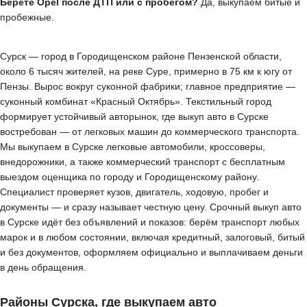
Берёте Opel после ДТП или с пробегом?
Да, выкупаем битые и
пробежные.
Сурск — город в Городищенском районе Пензенской области,
около 6 тысяч жителей, на реке Суре, примерно в 75 км к югу от
Пензы. Вырос вокруг суконной фабрики; главное предприятие —
суконный комбинат «Красный Октябрь». Текстильный город
формирует устойчивый авторынок, где выкуп авто в Сурске
востребован — от легковых машин до коммерческого транспорта.
Мы выкупаем в Сурске легковые автомобили, кроссоверы,
внедорожники, а также коммерческий транспорт с бесплатным
выездом оценщика по городу и Городищенскому району.
Специалист проверяет кузов, двигатель, ходовую, пробег и
документы — и сразу называет честную цену. Срочный выкуп авто
в Сурске идёт без объявлений и показов: берём транспорт любых
марок и в любом состоянии, включая кредитный, залоговый, битый
и без документов, оформляем официально и выплачиваем деньги
в день обращения.
Районы Сурска, где выкупаем авто