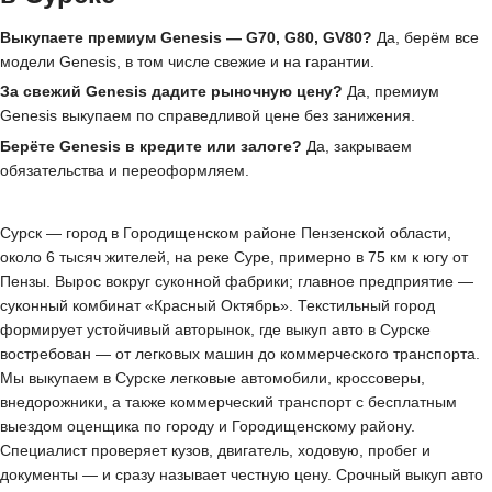
Выкупаете премиум Genesis — G70, G80, GV80?
Да, берём все
модели Genesis, в том числе свежие и на гарантии.
За свежий Genesis дадите рыночную цену?
Да, премиум
Genesis выкупаем по справедливой цене без занижения.
Берёте Genesis в кредите или залоге?
Да, закрываем
обязательства и переоформляем.
Сурск — город в Городищенском районе Пензенской области,
около 6 тысяч жителей, на реке Суре, примерно в 75 км к югу от
Пензы. Вырос вокруг суконной фабрики; главное предприятие —
суконный комбинат «Красный Октябрь». Текстильный город
формирует устойчивый авторынок, где выкуп авто в Сурске
востребован — от легковых машин до коммерческого транспорта.
Мы выкупаем в Сурске легковые автомобили, кроссоверы,
внедорожники, а также коммерческий транспорт с бесплатным
выездом оценщика по городу и Городищенскому району.
Специалист проверяет кузов, двигатель, ходовую, пробег и
документы — и сразу называет честную цену. Срочный выкуп авто