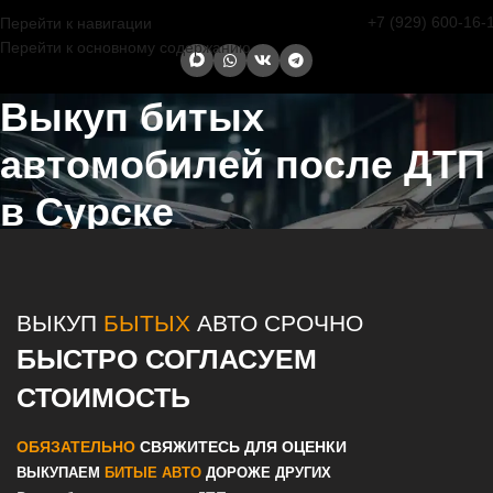
+7 (929) 600-16-
Перейти к навигации
Перейти к основному содержанию
Выкуп битых
автомобилей после ДТП
в Сурске
Главная страница
/
Сурск
/
Выкуп битых автомобилей после ДТП в
Казани и Татарстане
ВЫКУП
БЫТЫХ
АВТО СРОЧНО
БЫСТРО СОГЛАСУЕМ
СТОИМОСТЬ
ОБЯЗАТЕЛЬНО
СВЯЖИТЕСЬ ДЛЯ ОЦЕНКИ
ВЫКУПАЕМ
БИТЫЕ АВТО
ДОРОЖЕ ДРУГИХ