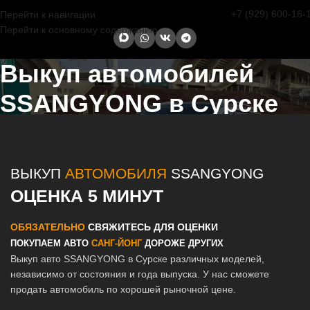
+7 (929) 600-16-
Перейти к навигации
Перейти к основному содержанию
Выкуп автомобилей
SSANGYONG в Сурске
Главная страница
/
Сурск
/
Выкуп автомобилей SSANGYONG в
Казани и Татарстане
ВЫКУП
АВТОМОБИЛЯ
SSANGYONG
ОЦЕНКА 5 МИНУТ
ОБЯЗАТЕЛЬНО
СВЯЖИТЕСЬ ДЛЯ ОЦЕНКИ
ПОКУПАЕМ АВТО
САНГ-ЙОНГ
ДОРОЖЕ ДРУГИХ
Выкуп авто SSANGYONG в Сурске различных моделей,
независимо от состояния и года выпуска. У нас сможете
продать автомобиль по хорошей рыночной цене.