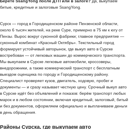
Берёте SsangYong после ДТП или в залоге?
Да, выкупаем
битые, кредитные и залоговые SsangYong.
Сурск — город в Городищенском районе Пензенской области,
около 6 тысяч жителей, на реке Суре, примерно в 75 км к югу от
Пензы. Вырос вокруг суконной фабрики; главное предприятие —
суконный комбинат «Красный Октябрь». Текстильный город
формирует устойчивый авторынок, где выкуп авто в Сурске
востребован — от легковых машин до коммерческого транспорта.
Мы выкупаем в Сурске легковые автомобили, кроссоверы,
внедорожники, а также коммерческий транспорт с бесплатным
выездом оценщика по городу и Городищенскому району.
Специалист проверяет кузов, двигатель, ходовую, пробег и
документы — и сразу называет честную цену. Срочный выкуп авто
в Сурске идёт без объявлений и показов: берём транспорт любых
марок и в любом состоянии, включая кредитный, залоговый, битый
и без документов, оформляем официально и выплачиваем деньги
в день обращения.
Районы Сурска, где выкупаем авто