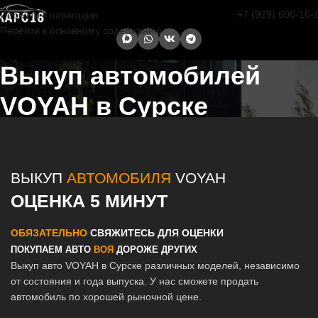
+7 (929) 600-16-
Перейти к навигации
Перейти к основному содержанию
Выкуп автомобилей
VOYAH в Сурске
Главная страница
/
Сурск
/
Выкуп автомобилей VOYAH в Казани и
Татарстане
ВЫКУП
АВТОМОБИЛЯ
VOYAH
ОЦЕНКА 5 МИНУТ
ОБЯЗАТЕЛЬНО
СВЯЖИТЕСЬ ДЛЯ ОЦЕНКИ
ПОКУПАЕМ АВТО
ВОЯ
ДОРОЖЕ ДРУГИХ
Выкуп авто VOYAH в Сурске различных моделей, независимо
от состояния и года выпуска. У нас сможете продать
автомобиль по хорошей рыночной цене.