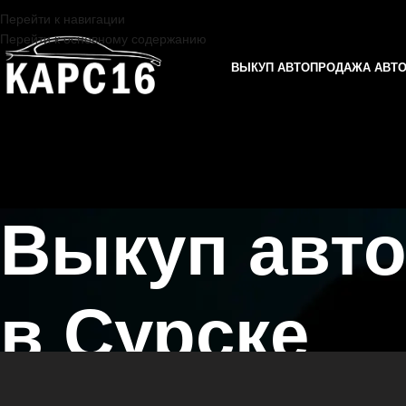
Перейти к навигации
Перейти к основному содержанию
ВЫКУП АВТО
ПРОДАЖА АВТ
Выкуп авт
в Сурске
Главная страница
/
Сурск
/
Выкуп автомобилей CITROEN в Казани 