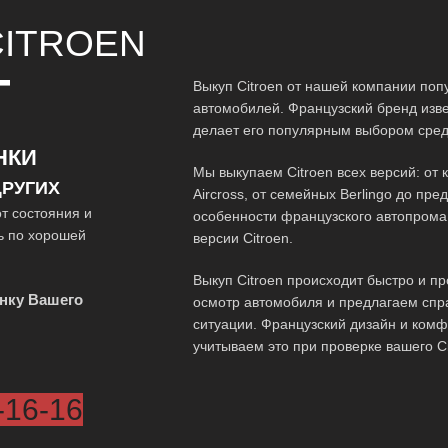
ITROEN
Т
Выкуп Citroen от нашей компании по
автомобилей. Французский бренд изв
делает его популярным выбором сред
НКИ
Мы выкупаем Citroen всех версий: от 
РУГИХ
Aircross, от семейных Berlingo до пр
т состояния и
особенности французского автопрома
ь по хорошей
версии Citroen.
Выкуп Citroen происходит быстро и п
нку Вашего
осмотр автомобиля и предлагаем спр
ситуации. Французский дизайн и ком
учитываем это при проверке вашего Ci
-16-16