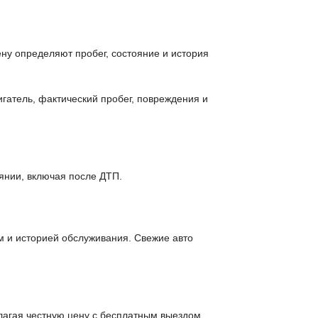
ену определяют пробег, состояние и история
гатель, фактический пробег, повреждения и
янии, включая после ДТП.
м и историей обслуживания. Свежие авто
лагая честную цену с бесплатным выездом.