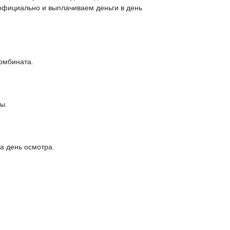
 официально и выплачиваем деньги в день
комбината.
ы.
а день осмотра.