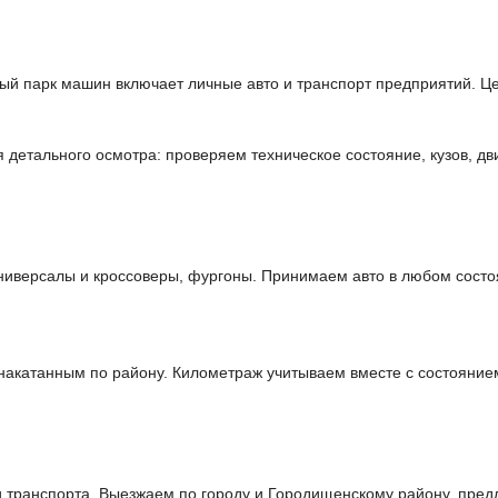
ный парк машин включает личные авто и транспорт предприятий. Ц
етального осмотра: проверяем техническое состояние, кузов, дви
иверсалы и кроссоверы, фургоны. Принимаем авто в любом состо
накатанным по району. Километраж учитываем вместе с состояние
 транспорта. Выезжаем по городу и Городищенскому району, пред