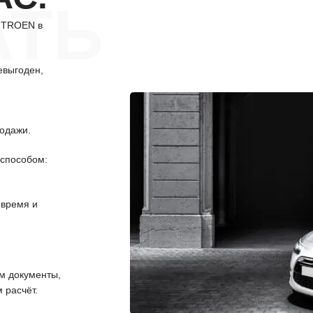
АТЬ
CITROEN в
евыгоден,
одажи.
способом:
 время и
 документы,
 расчёт.