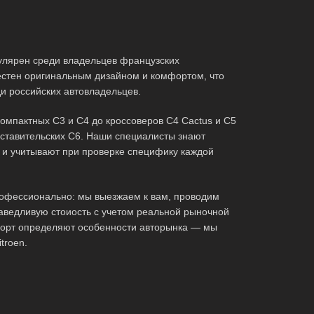
пулярен среди владельцев французских
естен оригинальным дизайном и комфортом, что
и российских автовладельцев.
компактных C3 и C4 до кроссоверов C4 Cactus и C5
едставительских C6. Наши специалисты знают
 и учитывают при проверке специфику каждой
рофессионально: мы выезжаем к вам, проводим
аведливую стоиость с учетом реальной рыночной
форт определяют особенности авторынка — мы
troen.