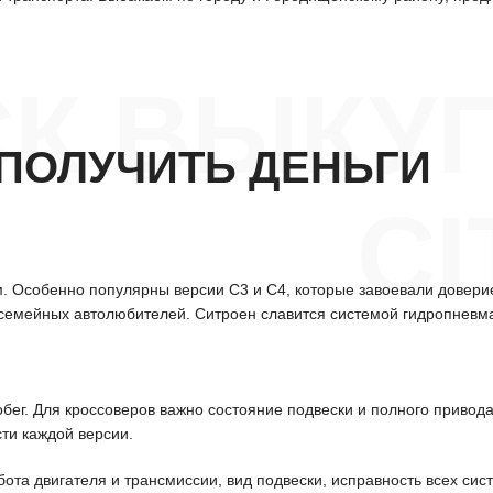
СК ВЫКУ
ПОЛУЧИТЬ ДЕНЬГИ
C
. Особенно популярны версии C3 и C4, которые завоевали довери
у семейных автолюбителей. Ситроен славится системой гидропневм
обег. Для кроссоверов важно состояние подвески и полного привод
ти каждой версии.
бота двигателя и трансмиссии, вид подвески, исправность всех си