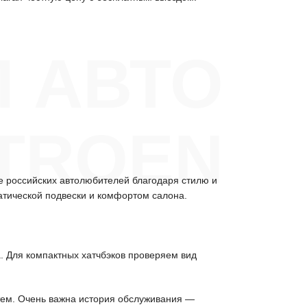
П АВТО
ITROEN
е российских автолюбителей благодаря стилю и
атической подвески и комфортом салона.
а. Для компактных хатчбэков проверяем вид
стем. Очень важна история обслуживания —