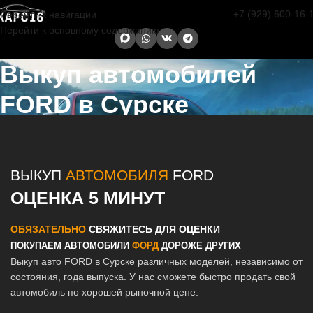
+7 (929) 600-16-
Перейти к навигации
Перейти к основному содержанию
Выкуп автомобилей
FORD в Сурске
Главная страница
/
Сурск
/
Выкуп автомобилей FORD в Казани и
Татарстане
ВЫКУП
АВТОМОБИЛЯ
FORD
ОЦЕНКА 5 МИНУТ
ОБЯЗАТЕЛЬНО
СВЯЖИТЕСЬ ДЛЯ ОЦЕНКИ
ПОКУПАЕМ АВТОМОБИЛИ
ФОРД
ДОРОЖЕ ДРУГИХ
Выкуп авто FORD в Сурске различных моделей, независимо от
состояния, года выпуска. У нас сможете быстро продать свой
автомобиль по хорошей рыночной цене.