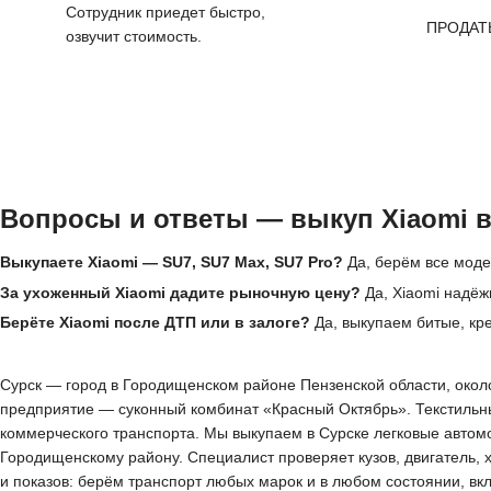
Сотрудник приедет быстро,
ПРОДАТ
озвучит стоимость.
Вопросы и ответы — выкуп Xiaomi в
Выкупаете Xiaomi — SU7, SU7 Max, SU7 Pro?
Да, берём все модел
За ухоженный Xiaomi дадите рыночную цену?
Да, Xiaomi надёж
Берёте Xiaomi после ДТП или в залоге?
Да, выкупаем битые, кре
Сурск — город в Городищенском районе Пензенской области, около 
предприятие — суконный комбинат «Красный Октябрь». Текстильны
коммерческого транспорта. Мы выкупаем в Сурске легковые автом
Городищенскому району. Специалист проверяет кузов, двигатель, 
и показов: берём транспорт любых марок и в любом состоянии, в