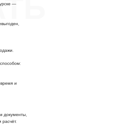
АТЬ
урске —
евыгоден,
одажи.
способом:
 время и
 документы,
 расчёт.