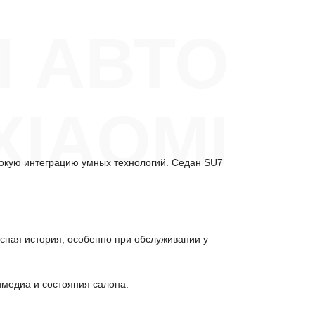
П АВТО
XIAOMI
бокую интеграцию умных технологий. Седан SU7
исная история, особенно при обслуживании у
имедиа и состояния салона.