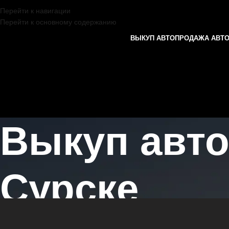
Перейти к навигации
Перейти к основному содержанию
ВЫКУП АВТО
ПРОДАЖА АВТ
Выкуп авто
Сурске
Главная страница
/
Сурск
/
Выкуп автомобилей XIAOMI в Казани и 