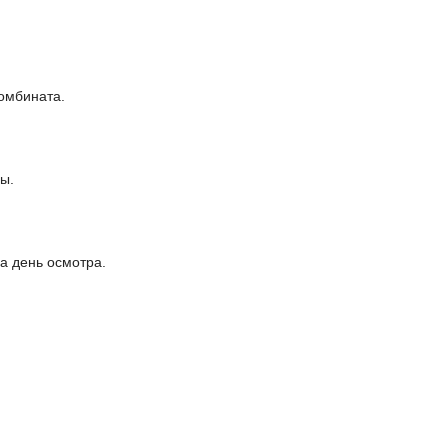
комбината.
ы.
а день осмотра.