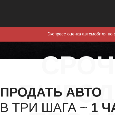
Экспресс оценка автомобиля по 
СРО
ВЫГОД
ПРОДАТЬ АВТО
В ТРИ ШАГА ~
1 Ч