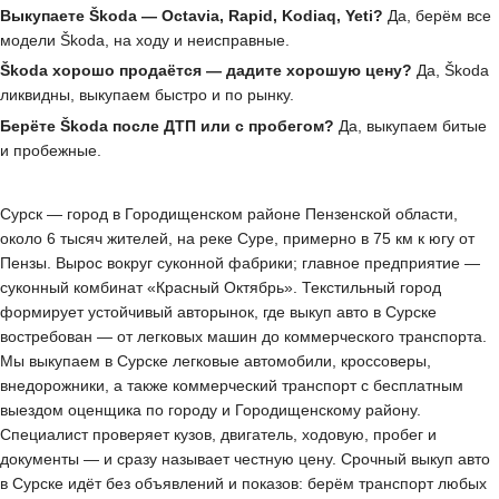
Выкупаете Škoda — Octavia, Rapid, Kodiaq, Yeti?
Да, берём все
модели Škoda, на ходу и неисправные.
Škoda хорошо продаётся — дадите хорошую цену?
Да, Škoda
ликвидны, выкупаем быстро и по рынку.
Берёте Škoda после ДТП или с пробегом?
Да, выкупаем битые
и пробежные.
Сурск — город в Городищенском районе Пензенской области,
около 6 тысяч жителей, на реке Суре, примерно в 75 км к югу от
Пензы. Вырос вокруг суконной фабрики; главное предприятие —
суконный комбинат «Красный Октябрь». Текстильный город
формирует устойчивый авторынок, где выкуп авто в Сурске
востребован — от легковых машин до коммерческого транспорта.
Мы выкупаем в Сурске легковые автомобили, кроссоверы,
внедорожники, а также коммерческий транспорт с бесплатным
выездом оценщика по городу и Городищенскому району.
Специалист проверяет кузов, двигатель, ходовую, пробег и
документы — и сразу называет честную цену. Срочный выкуп авто
в Сурске идёт без объявлений и показов: берём транспорт любых