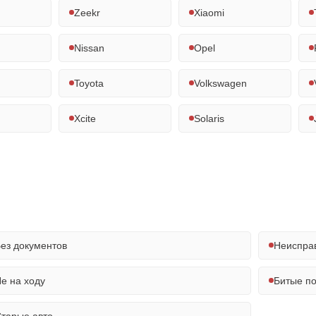
Zeekr
Xiaomi
Nissan
Opel
Toyota
Volkswagen
Xcite
Solaris
ез документов
Неиспра
е на ходу
Битые п
тарые авто