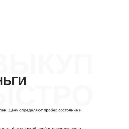
ВЫКУП
НЬГИ
ЫСТРО
лен. Цену определяют пробег, состояние и
атель, фактический пробег, повреждения и