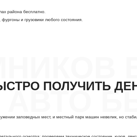
лах района бесплатно.
, фургоны и грузовики любого состояния.
МНИКОВ 
ЫСТРО ПОЛУЧИТЬ ДЕ
АВТО Б
ужении заповедных мест, и местный парк машин невелик, но стаби
тального осмотра: проверяем техническое состояние, кузов, двиг