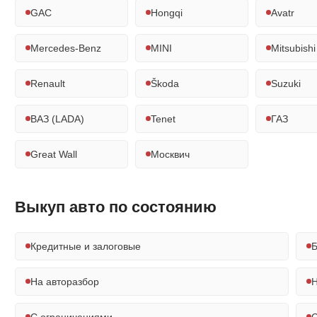
GAC
Hongqi
Avatr
Mercedes-Benz
MINI
Mitsubishi
Renault
Škoda
Suzuki
ВАЗ (LADA)
Tenet
ГАЗ
Great Wall
Москвич
Выкуп авто по состоянию
Кредитные и залоговые
Б
На авторазбор
Н
С ограничениями
С