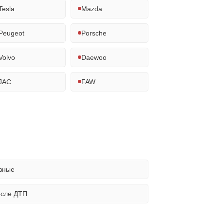
Tesla
Mazda
Peugeot
Porsche
Volvo
Daewoo
JAC
FAW
вные
осле ДТП