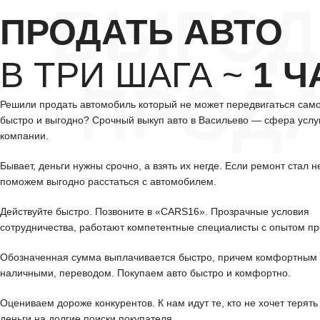
ВЫГОД
ПРОДАТЬ АВТО
В ТРИ ШАГА ~
1 Ч
ПРОД
Решили продать автомобиль который не может передвигаться сам
быстро и выгодно? Срочный выкуп авто в Васильево — сфера услу
компании.
Бывает, деньги нужны срочно, а взять их негде. Если ремонт стал н
поможем выгодно расстаться с автомобилем.
Действуйте быстро. Позвоните в «CARS16». Прозрачные условия
сотрудничества, работают компетентные специалисты с опытом пр
Обозначенная сумма выплачивается быстро, причем комфортным 
наличными, переводом. Покупаем авто быстро и комфортно.
Оцениваем дороже конкурентов. К нам идут те, кто не хочет терять
деньги на долгие поиски покупателя.