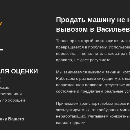
Продать машину не 
У
вывозом в Василье
Транспорт, который не заводится или
превращается в проблему. Использова
Т
перевозка — дополнительных затрат. 
правило, не дает результата.
ЛЯ ОЦЕНКИ
Мы занимаемся выкупом техники, кот
Работаем с разными ситуациями: отка
Х
поврежденная подвеска, отсутствие к
еские
состояние и предлагаем реальные ус
состояния и
ь по хорошей
Принимаем транспорт любых марок и 
эксплуатируемых, от требующих мини
неработающих. Учитываем конкретны
нку Вашего
вариант сделки.