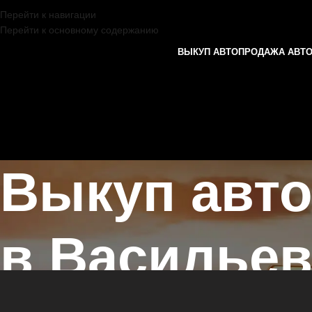
Перейти к навигации
Перейти к основному содержанию
ВЫКУП АВТО
ПРОДАЖА АВТ
Выкуп авто
в Василье
Главная страница
/
Васильево
/
Выкуп автомобилей не на ходу в К