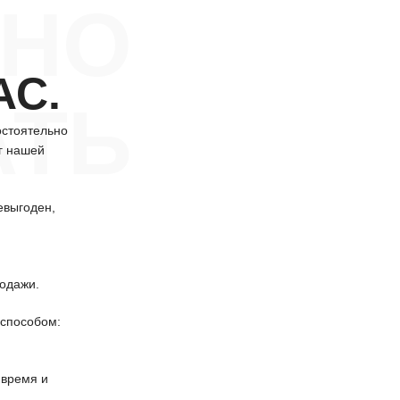
НО
АС.
АТЬ
остоятельно
г нашей
евыгоден,
одажи.
способом:
 время и