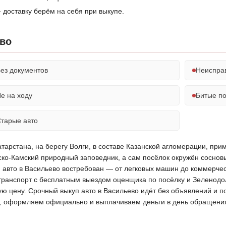
 доставку берём на себя при выкупе.
ево
ез документов
Неиспра
е на ходу
Битые п
тарые авто
арстана, на берегу Волги, в составе Казанской агломерации, прим
ко-Камский природный заповедник, а сам посёлок окружён соснов
 авто в Васильево востребован — от легковых машин до коммерчес
транспорт с бесплатным выездом оценщика по посёлку и Зеленодол
ную цену. Срочный выкуп авто в Васильево идёт без объявлений и 
ов, оформляем официально и выплачиваем деньги в день обращени