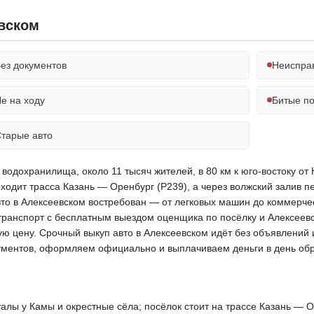
вском
ез документов
Неиспра
е на ходу
Битые п
тарые авто
водохранилища, около 11 тысяч жителей, в 80 км к юго-востоку от 
ходит трасса Казань — Оренбург (Р239), а через волжский залив 
вто в Алексеевском востребован — от легковых машин до коммерче
транспорт с бесплатным выездом оценщика по посёлку и Алексеевс
ую цену. Срочный выкуп авто в Алексеевском идёт без объявлений 
кументов, оформляем официально и выплачиваем деньги в день об
алы у Камы и окрестные сёла; посёлок стоит на трассе Казань — О