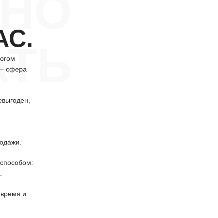
НО
АС.
АТЬ
логом
 — сфера
евыгоден,
одажи.
способом:
.
 время и