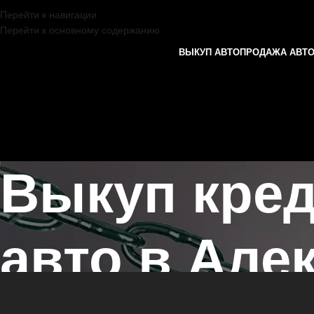
Перейти к навигации
Перейти к основному содержанию
ВЫКУП АВТО
ПРОДАЖА АВТ
Выкуп кред
авто в Але
Главная страница
/
Алексеевское
/
Выкуп кредитных и залоговых ав