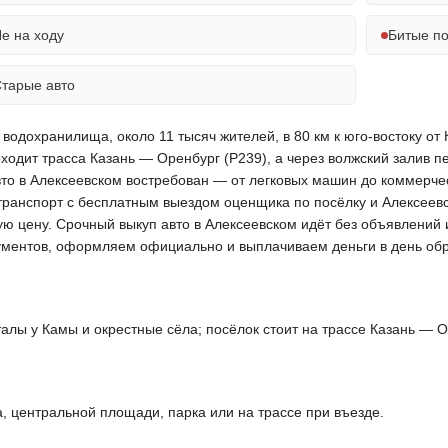
е на ходу
Битые п
тарые авто
водохранилища, около 11 тысяч жителей, в 80 км к юго-востоку от 
ходит трасса Казань — Оренбург (Р239), а через волжский залив 
вто в Алексеевском востребован — от легковых машин до коммерче
транспорт с бесплатным выездом оценщика по посёлку и Алексеевс
ую цену. Срочный выкуп авто в Алексеевском идёт без объявлений 
кументов, оформляем официально и выплачиваем деньги в день об
алы у Камы и окрестные сёла; посёлок стоит на трассе Казань — О
, центральной площади, парка или на трассе при въезде.