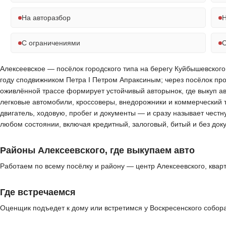
На авторазбор
Н
С ограничениями
С
Алексеевское — посёлок городского типа на берегу Куйбышевского 
году сподвижником Петра I Петром Апраксиным; через посёлок про
оживлённой трассе формирует устойчивый авторынок, где выкуп а
легковые автомобили, кроссоверы, внедорожники и коммерческий 
двигатель, ходовую, пробег и документы — и сразу называет честн
любом состоянии, включая кредитный, залоговый, битый и без до
Районы Алексеевского, где выкупаем авто
Работаем по всему посёлку и району — центр Алексеевского, кварт
Где встречаемся
Оценщик подъедет к дому или встретимся у Воскресенского собора