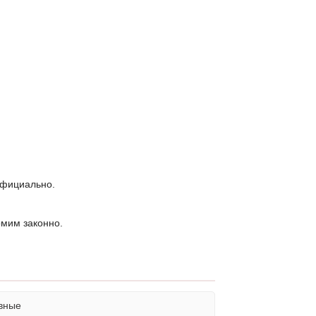
официально.
рмим законно.
вные