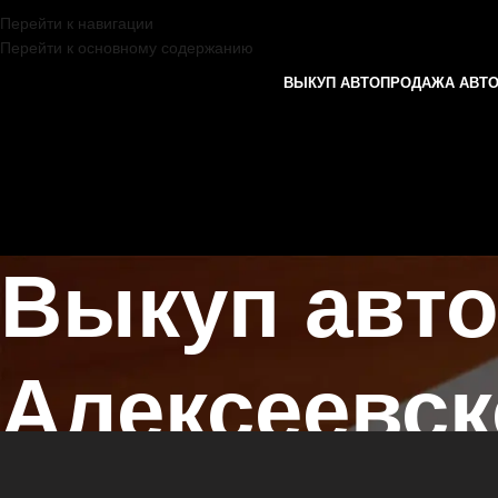
Перейти к навигации
Перейти к основному содержанию
ВЫКУП АВТО
ПРОДАЖА АВТ
Выкуп авто
Алексеевс
Главная страница
/
Алексеевское
/
Выкуп авто без документов в Ка