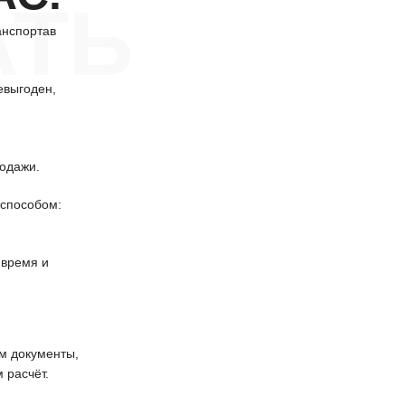
АТЬ
анспортав
евыгоден,
одажи.
способом:
 время и
 документы,
 расчёт.